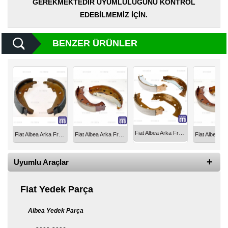
GEREKMEKTEDİR UYUMLULUĞUNU KONTROL
Yedek
Parça
EDEBİLMEMİZ İÇİN.
TOGG
Yedek
BENZER ÜRÜNLER
Parça
Oto
Yedek
Parça
Silecek
Standı
Fiat Albea Arka Fren Balata Ferodo 77362284
Fiat Albea Arka Fren Balata 7081572
Fiat Albea Arka Fren Balatası 77362453
Ampül
Çeşitleri
Uyumlu Araçlar
Dacia
Yedekleri
Fiat Yedek Parça
Aksesuar
Albea Yedek Parça
Sanroof
Parçaları