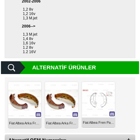
2002-2006
1,2 8v
Diğer
1,2 16v
Markalar
1,3 M.jet
2006-->
Motor
1,3 M.jet
Yağları
1,4 8v
1,6 16v
1.2 8v
Soket
1.2 16V
Grubu
ALTERNATIF ÜRÜNLER
Fiat Albea Fren Pabucu Balata Arka 2003-2007 WBS1025
Fiat Albea Arka Fren Balatası 77362453
Fiat Albea Arka Fren Balata TRW 77362453