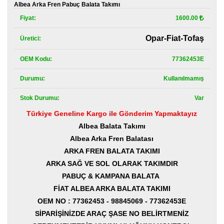
Kategoriler
Albea Arka Fren Pabuç Balata Takımı
Fiyat:
1600.00
Renault
Yedek
Opar-Fiat-Tofaş
Üretici:
Parça
OEM Kodu:
77362453E
Fiat
Yedek
Parça
Durumu:
Kullanılmamış
Stok Durumu:
Var
TOFAŞ
Yedek
Türkiye Geneline Kargo ile Gönderim Yapmaktayız
Parça
Albea Balata Takımı
DACIA
Albea Arka Fren Balatası
Yedek
ARKA FREN BALATA TAKIMI
Parça
ARKA SAĞ VE SOL OLARAK TAKIMDIR
Alfa
PABUÇ & KAMPANA BALATA
Romeo
FİAT ALBEA ARKA BALATA TAKIMI
Yedek
Parça
OEM NO :
77362453 - 98845069 - 77362453E
SİPARİŞİNİZDE ARAÇ ŞASE NO BELİRTMENİZ
JEEP