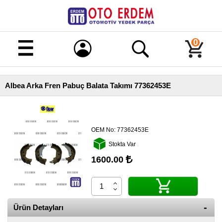
Merhaba!
Giriş
0
Kayıt
Albea Arka Fren Pabuç Balata Takımı 77362453E
Ana
Sayfa
Kampanyalı
Ürünler
OEM No:
77362453E
Stokta Var
Tüm
Ürünler
1600.00
Banka
Hesapları
İletişim
Ürün Detayları