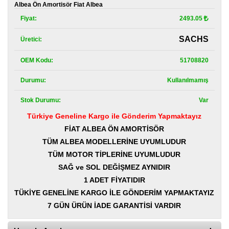
Kategoriler
Albea Ön Amortisör Fiat Albea
Fiyat:
2493.05
Renault
Yedek
SACHS
Üretici:
Parça
OEM Kodu:
51708820
Fiat
Yedek
Parça
Durumu:
Kullanılmamış
Stok Durumu:
Var
TOFAŞ
Yedek
Türkiye Geneline Kargo ile Gönderim Yapmaktayız
Parça
FİAT ALBEA ÖN AMORTİSÖR
DACIA
TÜM ALBEA MODELLERİNE UYUMLUDUR
Yedek
TÜM MOTOR TİPLERİNE UYUMLUDUR
Parça
SAĞ ve SOL DEĞİŞMEZ AYNIDIR
Alfa
1 ADET FİYATIDIR
Romeo
TÜKİYE GENELİNE KARGO İLE GÖNDERİM YAPMAKTAYIZ
Yedek
Parça
7 GÜN ÜRÜN İADE GARANTİSİ VARDIR
JEEP