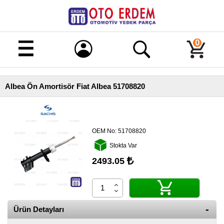
Merhaba!
Giriş
0
Kayıt
Albea Ön Amortisör Fiat Albea 51708820
Ana
Sayfa
Kampanyalı
Ürünler
OEM No:
51708820
Stokta Var
Tüm
Ürünler
2493.05
Banka
Hesapları
İletişim
Ürün Detayları