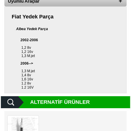
Uyumlu Araçlar
Yedek
Parça
Fiat Yedek Parça
TOGG
Yedek
Parça
Albea Yedek Parça
Oto
2002-2006
Yedek
1,2 8v
Parça
1,2 16v
1,3 M.jet
Silecek
2006-->
Standı
1,3 M.jet
1,4 8v
Ampül
1,6 16v
Çeşitleri
1.2 8v
1.2 16V
Dacia
Yedekleri
ALTERNATIF ÜRÜNLER
Aksesuar
Sanroof
Parçaları