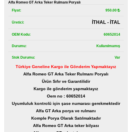
Kategoriler
Alfa Romeo GT Arka Teker Rulmanı Poryalı
Fiyat:
950.00
Renault
Yedek
İTHAL - İTAL
Üretici:
Parça
OEM Kodu:
60652014
Fiat
Yedek
Durumu:
Kullanılmamış
Parça
Stok Durumu:
Var
TOFAŞ
Yedek
Türkiye Geneline Kargo ile Gönderim Yapmaktayız
Parça
Alfa Romeo GT Arka Teker Rulmanı Poryalı
DACIA
Ürün Sıfır ve Garantilidir
Yedek
Kargo ile gönderim yapmaktayız
Parça
Oem no : 60652014
Alfa
Uyumluluk kontrolü için şase numarası gerekmektedir
Romeo
Alfa GT Arka porya ve rulmanı
Yedek
Parça
Komple Porya Olarak Satılmaktadır
Alfa Romeo GT Arka teker bilyası
JEEP