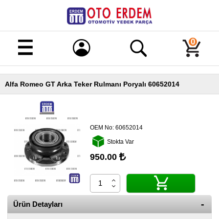
Merhaba!
Giriş
0
Kayıt
Alfa Romeo GT Arka Teker Rulmanı Poryalı 60652014
Ana
Sayfa
Kampanyalı
Ürünler
OEM No:
60652014
Stokta Var
Tüm
Ürünler
950.00
Banka
Hesapları
İletişim
Ürün Detayları