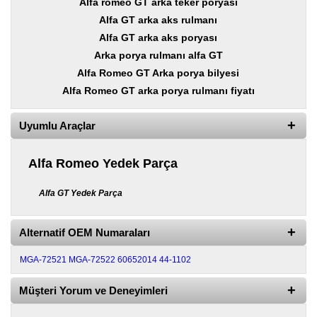
Alfa romeo GT arka teker poryası
Yedek
Parça
Alfa GT arka aks rulmanı
Alfa GT arka aks poryası
TOGG
Arka porya rulmanı alfa GT
Yedek
Parça
Alfa Romeo GT Arka porya bilyesi
Alfa Romeo GT arka porya rulmanı fiyatı
Oto
Yedek
Parça
Uyumlu Araçlar
Silecek
Standı
Alfa Romeo Yedek Parça
Ampül
Alfa GT Yedek Parça
Çeşitleri
Dacia
Alternatif OEM Numaraları
Yedekleri
MGA-72521
MGA-72522
60652014
44-1102
Aksesuar
Müşteri Yorum ve Deneyimleri
Sanroof
Parçaları