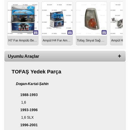
Yedek
Parça
TOGG
Yedek
Parça
Oto
H7 Far Ampülü Beyaz Takım H7 - TMT
Ampül H4 Far Ampülü Beyaz Takım H4 - TMT
Tofaş Sinyal Sağ Ön Beyaz 85014920
Yedek
Parça
Uyumlu Araçlar
Silecek
Standı
TOFAŞ Yedek Parça
Ampül
Çeşitleri
Dogan-Kartal-Şahin
1988-1993
Dacia
Yedekleri
1,6
1993-1996
Aksesuar
1,6 SLX
Sanroof
1996-2001
Parçaları