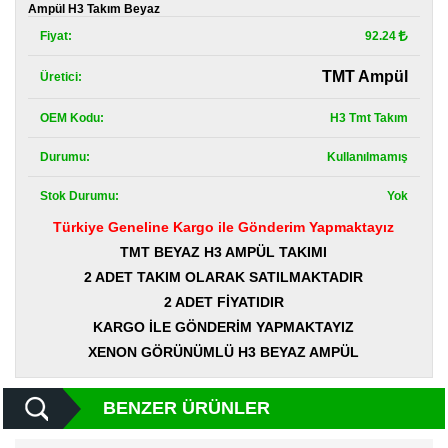
Kategoriler
Ampül H3 Takım Beyaz
Fiyat:
92.24
Renault
Yedek
TMT Ampül
Üretici:
Parça
OEM Kodu:
H3 Tmt Takım
Fiat
Yedek
Parça
Durumu:
Kullanılmamış
Stok Durumu:
Yok
TOFAŞ
Yedek
Türkiye Geneline Kargo ile Gönderim Yapmaktayız
Parça
TMT BEYAZ H3 AMPÜL TAKIMI
DACIA
2 ADET TAKIM OLARAK SATILMAKTADIR
Yedek
2 ADET FİYATIDIR
Parça
KARGO İLE GÖNDERİM YAPMAKTAYIZ
Alfa
XENON GÖRÜNÜMLÜ H3 BEYAZ AMPÜL
Romeo
Yedek
Parça
BENZER ÜRÜNLER
JEEP