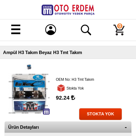
Merhaba!
Giriş
0
Kayıt
Ampül H3 Takım Beyaz H3 Tmt Takım
Ana
Sayfa
Kampanyalı
Ürünler
OEM No:
H3 Tmt Takım
Stokta Yok
Tüm
Ürünler
92.24
Banka
Hesapları
STOKTA YOK
İletişim
Ürün Detayları