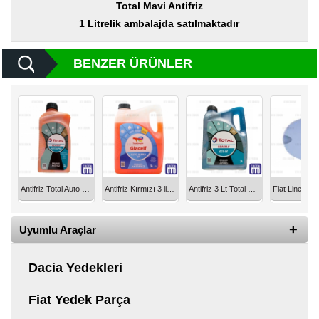
Yedek
Total Mavi Antifriz
Parça
1 Litrelik ambalajda satılmaktadır
TOGG
Yedek
BENZER ÜRÜNLER
Parça
Oto
Yedek
Parça
Silecek
Standı
Antifriz Total Auto Supra D tipi Organic 1 litre ANT1K - Total
Antifriz Kırmızı 3 litre Total Auto Supra D tipi Organic 3 Litre ANT3K - Total
Antifriz 3 Lt Total Glacelf Classic ANT3 - Elf - Total
Ampül
Çeşitleri
Uyumlu Araçlar
Dacia
Yedekleri
Dacia Yedekleri
Aksesuar
Fiat Yedek Parça
Sanroof
Parçaları