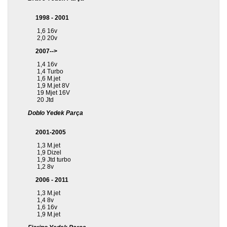
1998 - 2001
1,6 16v
2,0 20v
2007-->
1,4 16v
1,4 Turbo
1,6 M.jet
1,9 M.jet 8V
19 Mjet 16V
20 Jtd
Doblo Yedek Parça
2001-2005
1,3 M.jet
1,9 Dizel
1,9 Jtd turbo
1,2 8v
2006 - 2011
1,3 M.jet
1,4 8v
1,6 16v
1,9 M.jet