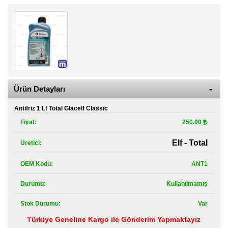
Kategoriler
Renault
Yedek
Parça
Fiat
Yedek
Parça
Ürün Detayları
TOFAŞ
Antifriz 1 Lt Total Glacelf Classic
Yedek
Parça
Fiyat:
250.00
DACIA
Elf - Total
Üretici:
Yedek
Parça
OEM Kodu:
ANT1
Alfa
Durumu:
Kullanılmamış
Romeo
Yedek
Parça
Stok Durumu:
Var
Türkiye Geneline Kargo ile Gönderim Yapmaktayız
JEEP