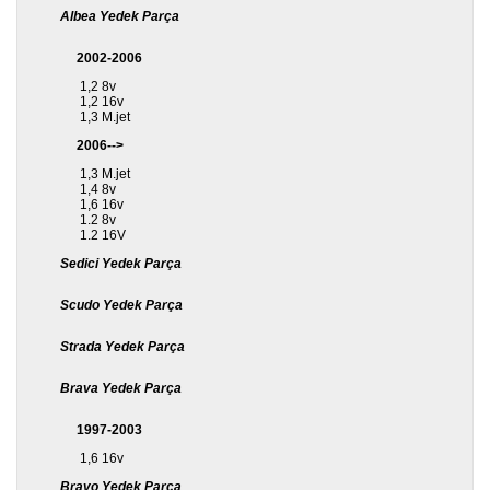
Albea Yedek Parça
Diğer
2002-2006
Markalar
1,2 8v
1,2 16v
Motor
1,3 M.jet
Yağları
2006-->
Soket
1,3 M.jet
Grubu
1,4 8v
1,6 16v
1.2 8v
1.2 16V
Sedici Yedek Parça
Scudo Yedek Parça
Strada Yedek Parça
Brava Yedek Parça
1997-2003
1,6 16v
Bravo Yedek Parça