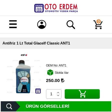
Merhaba!
Giriş
0
Kayıt
Antifriz 1 Lt Total Glacelf Classic ANT1
Ana
Sayfa
Kampanyalı
Ürünler
OEM No:
ANT1
Stokta Var
Tüm
Ürünler
250.00
Banka
Hesapları
İletişim
ÜRÜN GÖRSELLERI