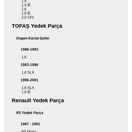
1,4
1,4 İE
1,6
1,6 İE
2,0 16V
TOFAŞ Yedek Parça
Dogan-Kartal-Şahin
1988-1993
1,6
1993-1996
1,6 SLX
1996-2001
1,6 SLX
1,6 İE
Renault Yedek Parça
R5 Yedek Parça
1987 - 1991
R5 Motor