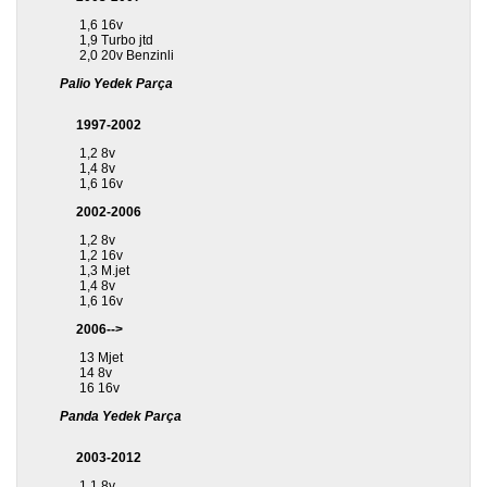
1,6 16v
1,9 Turbo jtd
2,0 20v Benzinli
Palio Yedek Parça
1997-2002
1,2 8v
1,4 8v
1,6 16v
2002-2006
1,2 8v
1,2 16v
1,3 M.jet
1,4 8v
1,6 16v
2006-->
13 Mjet
14 8v
16 16v
Panda Yedek Parça
2003-2012
1,1 8v