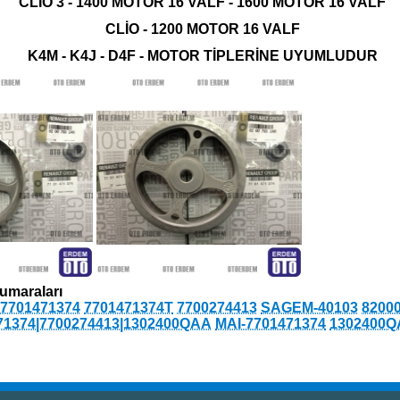
CLİO 3 - 1400 MOTOR 16 VALF - 1600 MOTOR 16 VALF
CLİO - 1200 MOTOR 16 VALF
K4M - K4J - D4F - MOTOR TİPLERİNE UYUMLUDUR
umaraları
7701471374
7701471374T
7700274413
SAGEM-40103
8200
71374|7700274413|1302400QAA
MAI-7701471374
1302400