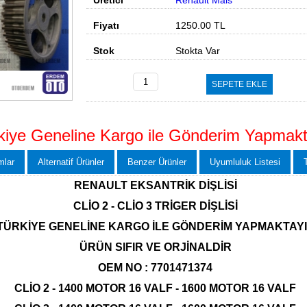
Üretici
Renault Mais
Fiyatı
1250.00
TL
Stok
Stokta Var
SEPETE EKLE
kiye Geneline Kargo ile Gönderim Yapmakt
mlar
Alternatif Ürünler
Benzer Ürünler
Uyumluluk Listesi
RENAULT EKSANTRİK DİŞLİSİ
CLİO 2 - CLİO 3 TRİGER DİŞLİSİ
TÜRKİYE GENELİNE KARGO İLE GÖNDERİM YAPMAKTAY
ÜRÜN SIFIR VE ORJİNALDİR
OEM NO : 7701471374
CLİO 2 - 1400 MOTOR 16 VALF - 1600 MOTOR 16 VALF