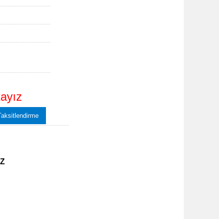
ayız
Taksitlendirme
IZ