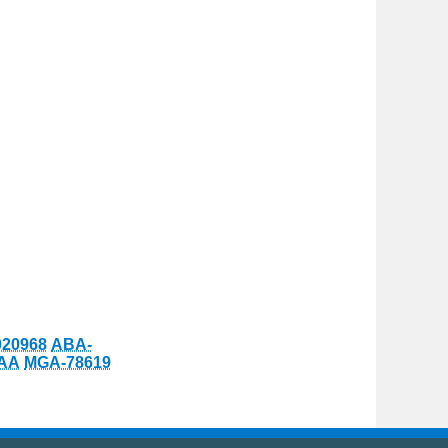
020968
ABA-
QAA
MGA-78619