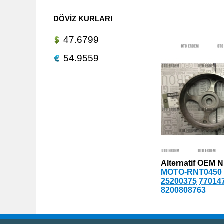
DÖVIZ KURLARI
47.6799
54.9559
Alternatif OEM N
MOTO-RNT0450
25200375
77014
8200808763