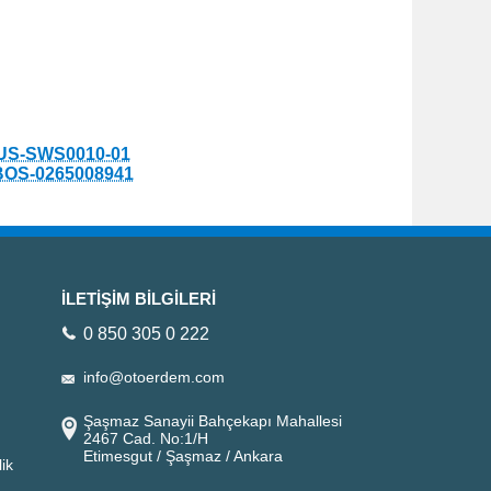
US-SWS0010-01
BOS-0265008941
İLETİŞİM BİLGİLERİ
0 850 305 0 222
info@otoerdem.com
Şaşmaz Sanayii Bahçekapı Mahallesi
2467 Cad. No:1/H
Etimesgut / Şaşmaz / Ankara
ik