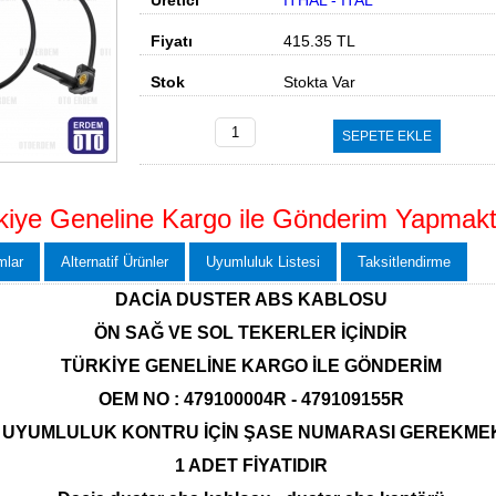
Üretici
İTHAL - İTAL
Fiyatı
415.35
TL
Stok
Stokta Var
SEPETE EKLE
kiye Geneline Kargo ile Gönderim Yapmakt
mlar
Alternatif Ürünler
Uyumluluk Listesi
Taksitlendirme
DACİA DUSTER ABS KABLOSU
ÖN SAĞ VE SOL TEKERLER İÇİNDİR
TÜRKİYE GENELİNE KARGO İLE GÖNDERİM
OEM NO : 479100004R - 479109155R
 UYUMLULUK KONTRU İÇİN ŞASE NUMARASI GEREKME
1 ADET FİYATIDIR