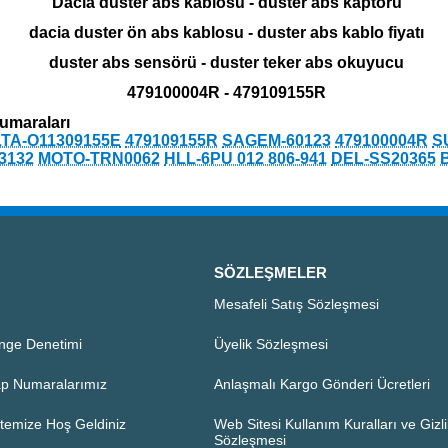
Dacia duster abs kablosu - duster abs kaptörü
dacia duster ön abs kablosu - duster abs kablo fiyatı
duster abs sensörü - duster teker abs okuyucu
479100004R - 479109155R
umaraları
TA-O11309155E
479109155R
SAGEM-60123
479100004R
S
3132
MOTO-TRN0062
HLL-6PU 012 806-941
DEL-SS20365
SÖZLEŞMELER
Mesafeli Satış Sözleşmesi
nge Denetimi
Üyelik Sözleşmesi
p Numaralarımız
Anlaşmalı Kargo Gönderi Ücretleri
temize Hoş Geldiniz
Web Sitesi Kullanım Kuralları ve Gizlil
Sözleşmesi