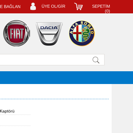
ÜYE OL/GİR
SEPETİM
LE BAĞLAN
(
0
)
 Kaptörü