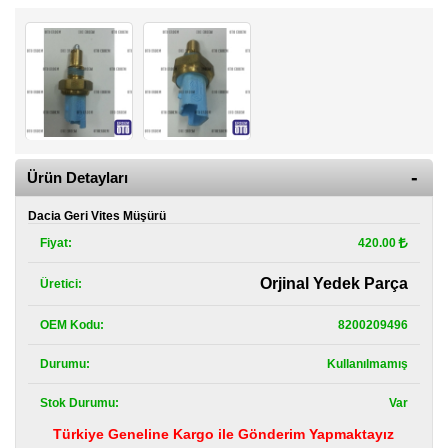
Kategoriler
Renault
Yedek
Parça
Fiat
Yedek
Parça
Ürün Detayları
TOFAŞ
Yedek
Dacia Geri Vites Müşürü
Parça
Fiyat:
420.00
DACIA
Orjinal Yedek Parça
Üretici:
Yedek
Parça
OEM Kodu:
8200209496
Alfa
Romeo
Durumu:
Kullanılmamış
Yedek
Parça
Stok Durumu:
Var
Türkiye Geneline Kargo ile Gönderim Yapmaktayız
JEEP