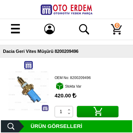
Merhaba!
Giriş
0
Kayıt
Dacia Geri Vites Müşürü 8200209496
Ana
Sayfa
Kampanyalı
Ürünler
OEM No:
8200209496
Stokta Var
Tüm
Ürünler
420.00
Banka
Hesapları
İletişim
ÜRÜN GÖRSELLERI