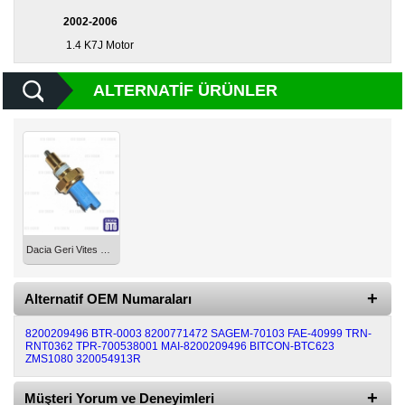
2002-2006
1.4 K7J Motor
ALTERNATIF ÜRÜNLER
Dacia Geri Vites Müşürü 8200209496
Alternatif OEM Numaraları
8200209496
BTR-0003
8200771472
SAGEM-70103
FAE-40999
TRN-
RNT0362
TPR-700538001
MAI-8200209496
BITCON-BTC623
ZMS1080
320054913R
Müşteri Yorum ve Deneyimleri