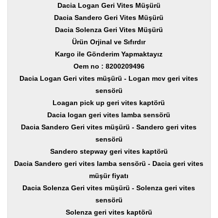
Yedek
Dacia Logan Geri Vites Müşürü
Parça
Dacia Sandero Geri Vites Müşürü
Dacia Solenza Geri Vites Müşürü
TOGG
Yedek
Ürün Orjinal ve Sıfırdır
Parça
Kargo ile Gönderim Yapmaktayız
Oem no : 8200209496
Oto
Yedek
Dacia Logan Geri vites müşürü - Logan mcv geri vites
Parça
sensörü
Loagan pick up geri vites kaptörü
Silecek
Standı
Dacia logan geri vites lamba sensörü
Dacia Sandero Geri vites müşürü - Sandero geri vites
Ampül
sensörü
Çeşitleri
Sandero stepway geri vites kaptörü
Dacia
Dacia Sandero geri vites lamba sensörü - Dacia geri vites
Yedekleri
müşür fiyatı
Dacia Solenza Geri vites müşürü - Solenza geri vites
Aksesuar
sensörü
Sanroof
Solenza geri vites kaptörü
Parçaları