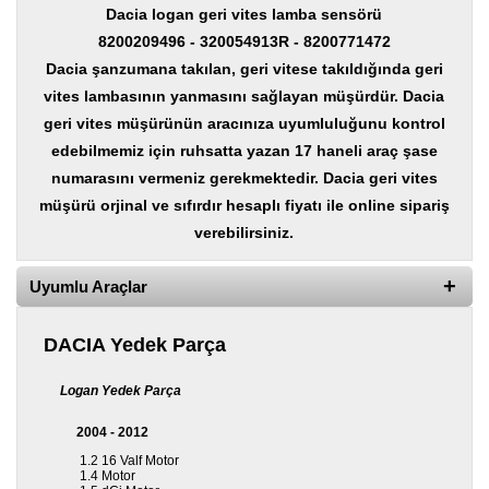
Dacia logan geri vites lamba sensörü
8200209496 - 320054913R - 8200771472
Diğer
Markalar
Dacia şanzumana takılan, geri vitese takıldığında geri
vites lambasının yanmasını sağlayan müşürdür. Dacia
Motor
Yağları
geri vites müşürünün aracınıza uyumluluğunu kontrol
edebilmemiz için ruhsatta yazan 17 haneli araç şase
Soket
numarasını vermeniz gerekmektedir. Dacia geri vites
Grubu
müşürü orjinal ve sıfırdır hesaplı fiyatı ile online sipariş
verebilirsiniz.
Uyumlu Araçlar
DACIA Yedek Parça
Logan Yedek Parça
2004 - 2012
1.2 16 Valf Motor
1.4 Motor