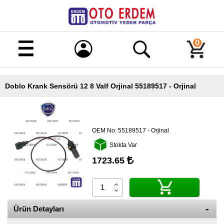
Merhaba!
Giriş
0
Kayıt
Doblo Krank Sensörü 12 8 Valf Orjinal 55189517 - Orjinal
Ana
Sayfa
Kampanyalı
Ürünler
OEM No:
55189517 - Orjinal
Stokta Var
Tüm
Ürünler
1723.65
Banka
Hesapları
İletişim
Ürün Detayları