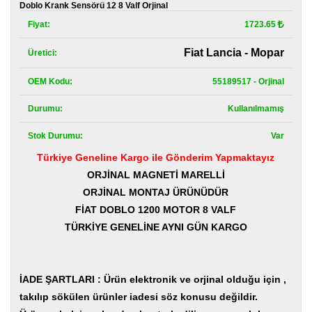
Kategoriler
Doblo Krank Sensörü 12 8 Valf Orjinal
Fiyat:
1723.65
Renault
Yedek
Fiat Lancia - Mopar
Üretici:
Parça
OEM Kodu:
55189517 - Orjinal
Fiat
Yedek
Durumu:
Kullanılmamış
Parça
Stok Durumu:
Var
TOFAŞ
Yedek
Türkiye Geneline Kargo ile Gönderim Yapmaktayız
Parça
ORJİNAL MAGNETİ MARELLİ
DACIA
ORJİNAL MONTAJ ÜRÜNÜDÜR
Yedek
FİAT DOBLO 1200 MOTOR 8 VALF
Parça
TÜRKİYE GENELİNE AYNI GÜN KARGO
Alfa
Romeo
Yedek
Parça
İADE ŞARTLARI : Ürün elektronik ve orjinal olduğu için ,
takılıp sökülen ürünler iadesi söz konusu değildir.
JEEP