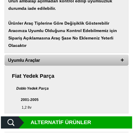
Ürün ambalajı açılmadan kontrol edilip uyumsuzluk
Yedek
Parça
durumda iade edilebilir.
TOGG
Ürünler Araç Tiplerine Göre Değişiklik Gösterebilir
Yedek
Parça
Aracınıza Uyumlu Olduğunu Kontrol Edebilmemiz için
Sipariş Açıklamasına Araç Şase No Eklemeniz Yeterli
Oto
Olacaktır
Yedek
Parça
Uyumlu Araçlar
Silecek
Standı
Fiat Yedek Parça
Ampül
Çeşitleri
Doblo Yedek Parça
Dacia
2001-2005
Yedekleri
1,2 8v
Aksesuar
ALTERNATIF ÜRÜNLER
Sanroof
Parçaları