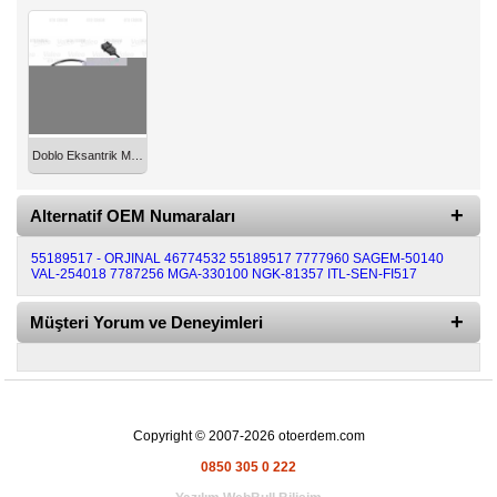
Diğer
Markalar
Motor
Yağları
Doblo Eksantrik Mil Sensörü 1.2 Valeo 55189517
Soket
Grubu
Alternatif OEM Numaraları
55189517 - ORJINAL
46774532
55189517
7777960
SAGEM-50140
VAL-254018
7787256
MGA-330100
NGK-81357
ITL-SEN-FI517
Müşteri Yorum ve Deneyimleri
Copyright © 2007-2026 otoerdem.com
0850 305 0 222