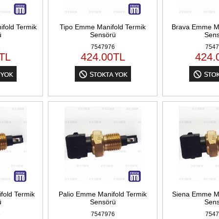
fold Termik
Tipo Emme Manifold Termik
Brava Emme Ma
ü
Sensörü
Sens
6
7547976
7547
TL
424.00
TL
424.
old Termik
Palio Emme Manifold Termik
Siena Emme Ma
ü
Sensörü
Sens
6
7547976
7547