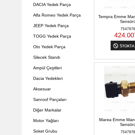
DACIA Yedek Parça
Alfa Romeo Yedek Parça
Tempra Emme Mani
Sensör
JEEP Yedek Parça
754797
424.00
TOGG Yedek Parça
Oto Yedek Parça
Silecek Standı
Ampül Çeşitleri
Dacia Yedekleri
Aksesuar
Sanroof Parçaları
Diğer Markalar
Marea Emme Manif
Motor Yağları
Sensör
Soket Grubu
754797