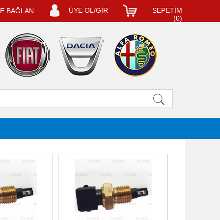
ÜYE OL/GİR
SEPETİM
LE BAĞLAN
(
0
)