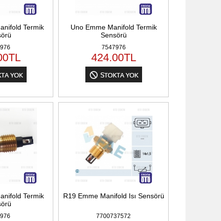
nifold Termik
Uno Emme Manifold Termik
örü
Sensörü
976
7547976
00
TL
424.00
TL
nifold Termik
R19 Emme Manifold Isı Sensörü
örü
976
7700737572