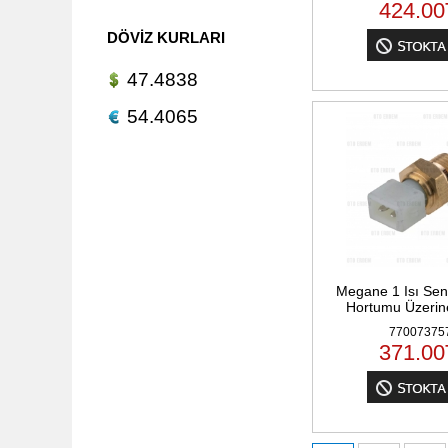
424.00
DÖVIZ KURLARI
47.4838
54.4065
Megane 1 Isı Se
Hortumu Üzerine
77007375
371.00