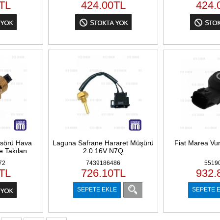
TL
424.00
TL
424.
nsörü Hava
Laguna Safrane Hararet Müşürü
Fiat Marea Vu
 Takılan
2.0 16V N7Q
72
7439186486
5519
TL
726.10
TL
932.
SEPETE EKLE
SEPETE 