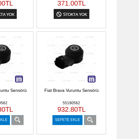
00
TL
371.00
TL
runtu Sensörü
Fiat Brava Vuruntu Sensörü
0562
55190562
80
TL
932.80
TL
EKLE
SEPETE EKLE