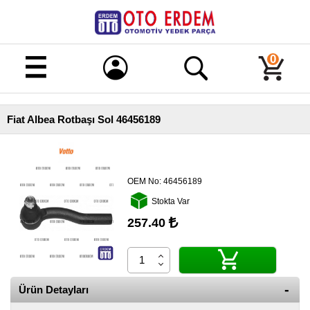
Merhaba!
Giriş
0
Kayıt
Fiat Albea Rotbaşı Sol 46456189
Ana
Sayfa
Kampanyalı
Ürünler
OEM No:
46456189
Stokta Var
Tüm
Ürünler
257.40
Banka
Hesapları
İletişim
Ürün Detayları