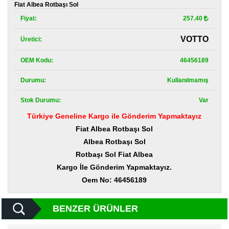
Kategoriler
Fiat Albea Rotbaşı Sol
Fiyat:
257.40
Renault
Yedek
VOTTO
Üretici:
Parça
OEM Kodu:
46456189
Fiat
Yedek
Parça
Durumu:
Kullanılmamış
Stok Durumu:
Var
TOFAŞ
Yedek
Türkiye Geneline Kargo ile Gönderim Yapmaktayız
Parça
Fiat Albea Rotbaşı Sol
DACIA
Albea Rotbaşı Sol
Yedek
Rotbaşı Sol Fiat Albea
Parça
Kargo İle Gönderim Yapmaktayız.
Alfa
Oem No: 46456189
Romeo
Yedek
Parça
BENZER ÜRÜNLER
JEEP