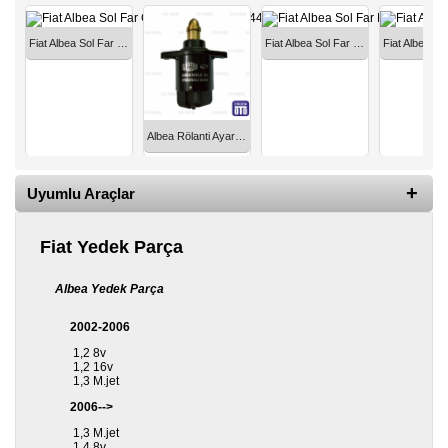
Yedek
Parça
Fiat Albea Sol Far Gri (Motorsuz) 51754472
Fiat Albea Sol Far Motorlu Siyah 51773144
TOGG
Yedek
Parça
Oto
Albea Rölanti Ayar Motoru 1600 Motor 16 Valf 9945635
Yedek
Parça
Uyumlu Araçlar
Silecek
Standı
Fiat Yedek Parça
Ampül
Çeşitleri
Albea Yedek Parça
2002-2006
Dacia
Yedekleri
1,2 8v
1,2 16v
1,3 M.jet
Aksesuar
2006-->
Sanroof
1,3 M.jet
Parçaları
1,4 8v