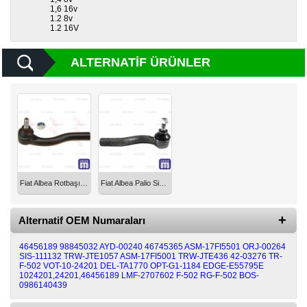
1,6 16v
1.2 8v
Diğer
1.2 16V
Markalar
ALTERNATIF ÜRÜNLER
Motor
Yağları
Soket
Grubu
Fiat Albea Rotbaşı Sol 46456189
Fiat Albea Palio Siena Rot Başı Ön Sol 1996-2013 F-502
Alternatif OEM Numaraları
46456189
98845032
AYD-00240
46745365
ASM-17FI5501
ORJ-00264
SIS-111132
TRW-JTE1057
ASM-17FI5001
TRW-JTE436
42-03276
TR-
F-502
VOT-10-24201
DEL-TA1770
OPT-G1-1184
EDGE-E55795E
1024201,24201,46456189
LMF-2707602
F-502
RG-F-502
BOS-
0986140439