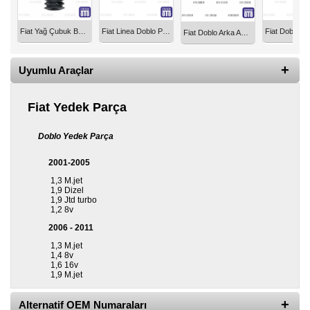
Diğer
Fiat Yağ Çubuk Boru Lastiği Orjinal 55189839
Fiat Linea Doblo Palio Tempra Tipo Siena Marea Bravo Uno Arka Sol Sağ Porya Rulmanlı 4 Bjn 1990-2007 44-1800
Fiat Doblo Arka Amortisör Üst Burcu 100200561
Markalar
Motor
Uyumlu Araçlar
Yağları
Fiat Yedek Parça
Soket
Grubu
Doblo Yedek Parça
2001-2005
1,3 M.jet
1,9 Dizel
1,9 Jtd turbo
1,2 8v
2006 - 2011
1,3 M.jet
1,4 8v
1,6 16v
1,9 M.jet
Alternatif OEM Numaraları