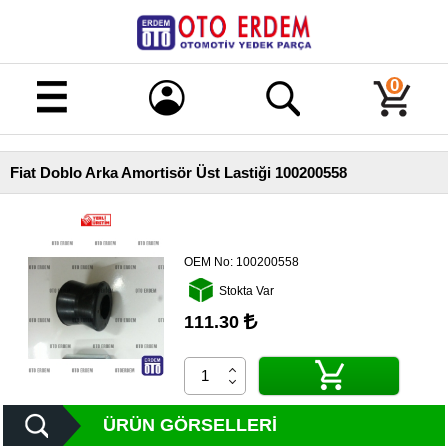
Merhaba!
Giriş
0
Kayıt
Fiat Doblo Arka Amortisör Üst Lastiği 100200558
Ana
Sayfa
Kampanyalı
Ürünler
OEM No:
100200558
Stokta Var
Tüm
Ürünler
111.30
Banka
Hesapları
İletişim
ÜRÜN GÖRSELLERI