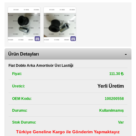
Kategoriler
Renault
Yedek
Parça
Fiat
Yedek
Parça
Ürün Detayları
TOFAŞ
Yedek
Fiat Doblo Arka Amortisör Üst Lastiği
Parça
Fiyat:
111.30
DACIA
Yerli Üretim
Üretici:
Yedek
Parça
OEM Kodu:
100200558
Alfa
Romeo
Durumu:
Kullanılmamış
Yedek
Parça
Stok Durumu:
Var
Türkiye Geneline Kargo ile Gönderim Yapmaktayız
JEEP