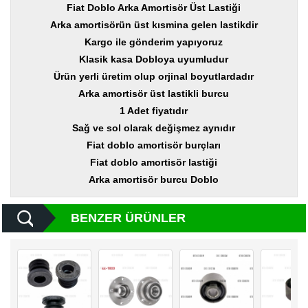
Yedek
Fiat Doblo Arka Amortisör Üst Lastiği
Parça
Arka amortisörün üst kısmina gelen lastikdir
Kargo ile gönderim yapıyoruz
TOGG
Yedek
Klasik kasa Dobloya uyumludur
Parça
Ürün yerli üretim olup orjinal boyutlardadır
Arka amortisör üst lastikli burcu
Oto
Yedek
1 Adet fiyatıdır
Parça
Sağ ve sol olarak değişmez aynıdır
Fiat doblo amortisör burçları
Silecek
Standı
Fiat doblo amortisör lastiği
Arka amortisör burcu Doblo
Ampül
Çeşitleri
BENZER ÜRÜNLER
Dacia
Yedekleri
Aksesuar
Sanroof
Parçaları