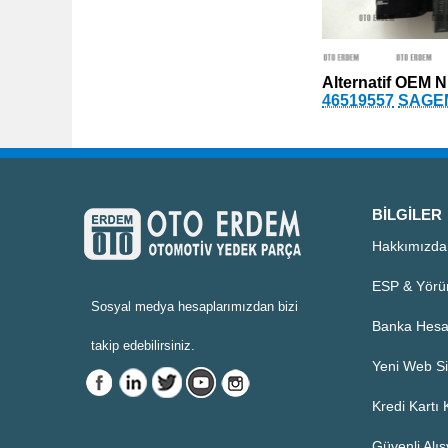
Alternatif OEM N
46519557
SAGEM
BILGILER
Hakkımızda
ESP & Yörü
Sosyal medya hesaplarımızdan bizi
Banka Hesa
takip edebilirsiniz.
Yeni Web Si
Kredi Kartı
Güvenli Alış