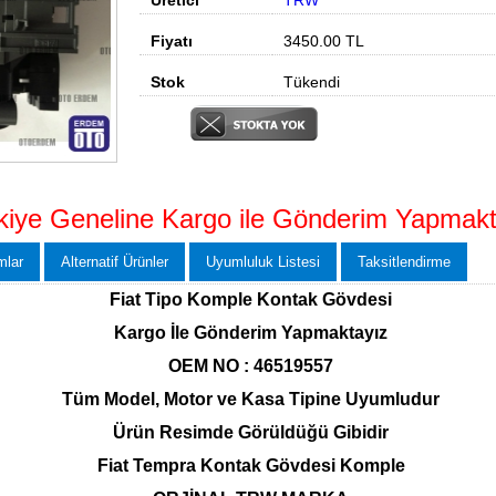
Üretici
TRW
Fiyatı
3450.00
TL
Stok
Tükendi
kiye Geneline Kargo ile Gönderim Yapmakt
mlar
Alternatif Ürünler
Uyumluluk Listesi
Taksitlendirme
Fiat Tipo Komple Kontak Gövdesi
Kargo İle Gönderim Yapmaktayız
OEM NO : 46519557
Tüm Model, Motor ve Kasa Tipine Uyumludur
Ürün Resimde Görüldüğü Gibidir
Fiat Tempra Kontak Gövdesi Komple