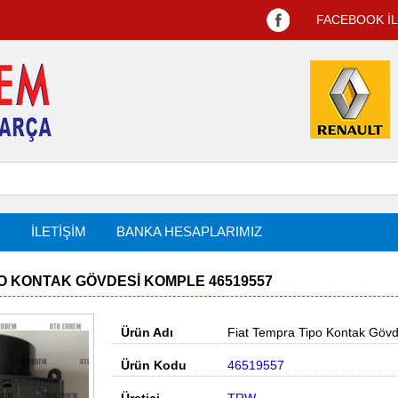
FACEBOOK İ
R
İLETİŞİM
BANKA HESAPLARIMIZ
PO KONTAK GÖVDESI KOMPLE 46519557
Ürün Adı
Fiat Tempra Tipo Kontak Göv
Ürün Kodu
46519557