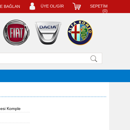
ÜYE OL/GİR
SEPETİM
LE BAĞLAN
(
0
)
desi Komple