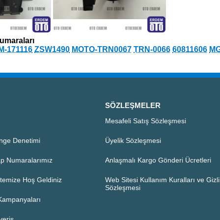
umaraları
-171116
ZSW1490
MOTO-TRN0067
TRN-0066
60811606
MG
SÖZLEŞMELER
Mesafeli Satış Sözleşmesi
nge Denetimi
Üyelik Sözleşmesi
p Numaralarımız
Anlaşmalı Kargo Gönderi Ücretleri
temize Hoş Geldiniz
Web Sitesi Kullanım Kuralları ve Gizlil
Sözleşmesi
 Kampanyaları
veriş