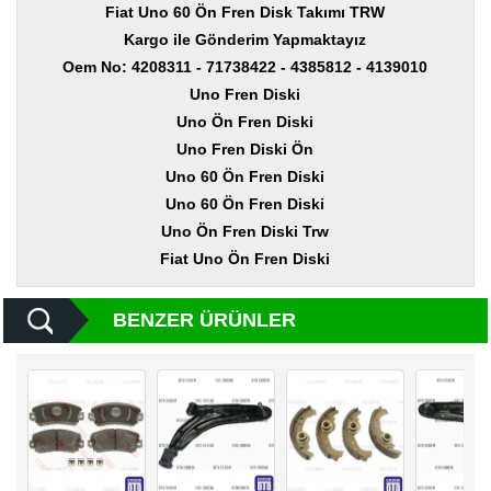
Yedek
Fiat Uno 60 Ön Fren Disk Takımı TRW
Parça
Kargo ile Gönderim Yapmaktayız
Oem No: 4208311 - 71738422 - 4385812 -
4139010
TOGG
Yedek
Uno Fren Diski
Parça
Uno Ön Fren Diski
Uno Fren Diski Ön
Oto
Yedek
Uno 60 Ön Fren Diski
Parça
Uno 60 Ön Fren Diski
Uno Ön Fren Diski Trw
Silecek
Standı
Fiat Uno Ön Fren Diski
Ampül
Çeşitleri
BENZER ÜRÜNLER
Dacia
Yedekleri
Aksesuar
Sanroof
Parçaları