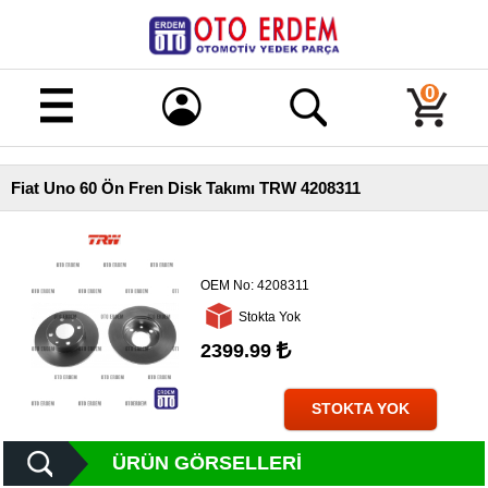
Merhaba!
Giriş
0
Kayıt
Fiat Uno 60 Ön Fren Disk Takımı TRW 4208311
Ana
Sayfa
Kampanyalı
Ürünler
OEM No:
4208311
Stokta Yok
Tüm
Ürünler
2399.99
Banka
Hesapları
STOKTA YOK
İletişim
ÜRÜN GÖRSELLERI