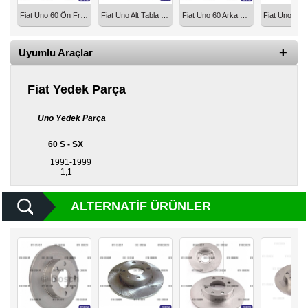
Fiat Uno 60 Ön Fren Balatası TRW 71748384
Fiat Uno Alt Tabla Salıncak Sağ Rotilli 7705616
Fiat Uno 60 Arka Fren Balata TRW 77362292T
Diğer
Markalar
Uyumlu Araçlar
Motor
Yağları
Fiat Yedek Parça
Soket
Grubu
Uno Yedek Parça
60 S - SX
1991-1999
1,1
ALTERNATIF ÜRÜNLER