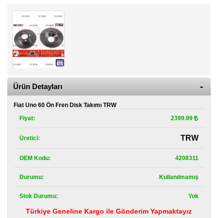
Kategoriler
Renault
Yedek
Parça
Fiat
Yedek
Parça
Ürün Detayları
TOFAŞ
Yedek
Fiat Uno 60 Ön Fren Disk Takımı TRW
Parça
Fiyat:
2399.99
DACIA
TRW
Üretici:
Yedek
Parça
OEM Kodu:
4208311
Alfa
Romeo
Durumu:
Kullanılmamış
Yedek
Parça
Stok Durumu:
Yok
Türkiye Geneline Kargo ile Gönderim Yapmaktayız
JEEP