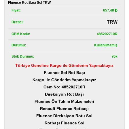
Kategoriler
Fluence Rot Başı Sol TRW
Fiyat:
657.48
Renault
Yedek
TRW
Üretici:
Parça
OEM Kodu:
485202710R
Fiat
Yedek
Parça
Durumu:
Kullanılmamış
Stok Durumu:
Yok
TOFAŞ
Yedek
Türkiye Geneline Kargo ile Gönderim Yapmaktayız
Parça
Fluence Sol Rot Başı
DACIA
Kargo ile Gönderim Yapmaktayız
Yedek
Oem No: 485202710R
Parça
Direksiyon Rot Başı
Alfa
Fluence Ön Takım Malzemeleri
Romeo
Renault Fluence Rotbaşı
Yedek
Parça
Fluence Direksiyon Rotu Sol
Rotbaşı Fluence S
ol
JEEP