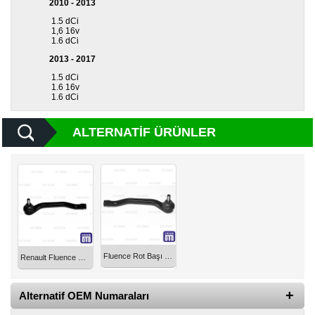
2010 - 2013
1.5 dCi
Diğer
1,6 16v
Markalar
1.6 dCi
2013 - 2017
Motor
1.5 dCi
Yağları
1.6 16v
1.6 dCi
Soket
Grubu
ALTERNATIF ÜRÜNLER
Fluence Rot Başı Sol Delphi 485202710R
Renault Fluence Rotbaşı Sol 485202710R
Alternatif OEM Numaraları