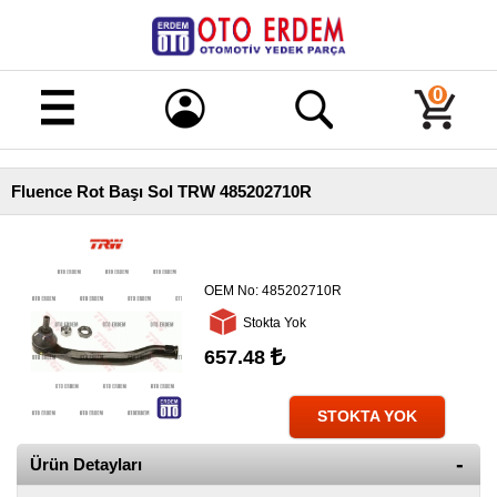
Merhaba!
Giriş
0
Kayıt
Fluence Rot Başı Sol TRW 485202710R
Ana
Sayfa
Kampanyalı
Ürünler
OEM No:
485202710R
Stokta Yok
Tüm
Ürünler
657.48
Banka
Hesapları
STOKTA YOK
İletişim
Ürün Detayları