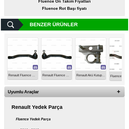
Fluence Ön Takım Fiyatları
Yedek
Parça
Fluence Rot Başı fiyatı
TOGG
Yedek
BENZER ÜRÜNLER
Parça
Oto
Yedek
Parça
Silecek
Standı
Renault Fluence Megane Scenic Rot Başı Sağ 2009-2017 R-671
Renault Fluence Megane Scenic Rot Başı Ön Sol 2009-2017 R-672
Renault Akü Kutup Başı (+) Orjinal 8200533915
Ampül
Çeşitleri
Uyumlu Araçlar
Dacia
Yedekleri
Renault Yedek Parça
Aksesuar
Fluence Yedek Parça
Sanroof
Parçaları