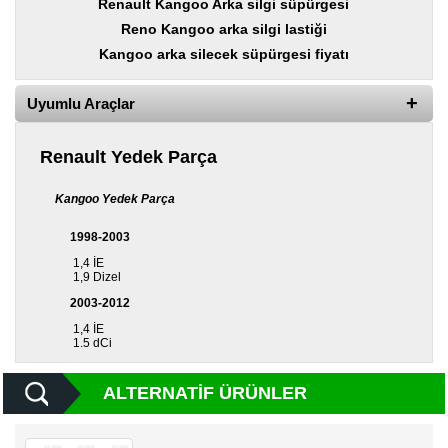
Renault Kangoo Arka silgi süpürgesi
Yedek
Parça
Reno Kangoo arka silgi lastiği
Kangoo arka silecek süpürgesi fiyatı
TOGG
Yedek
Parça
Uyumlu Araçlar
Oto
Yedek
Renault Yedek Parça
Parça
Kangoo Yedek Parça
Silecek
Standı
1998-2003
1,4 İE
Ampül
1,9 Dizel
Çeşitleri
2003-2012
Dacia
1,4 İE
Yedekleri
1.5 dCi
Aksesuar
ALTERNATIF ÜRÜNLER
Sanroof
Parçaları