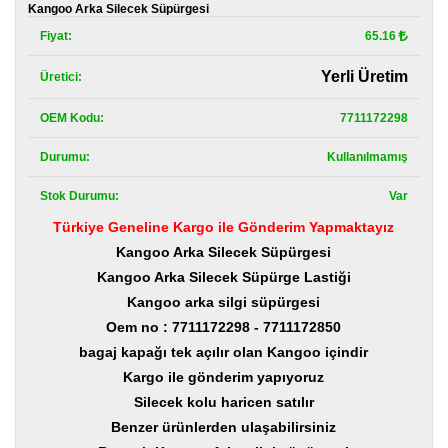
Kategoriler
Kangoo Arka Silecek Süpürgesi
Fiyat:
65.16
Renault
Yedek
Yerli Üretim
Üretici:
Parça
OEM Kodu:
7711172298
Fiat
Yedek
Parça
Durumu:
Kullanılmamış
Stok Durumu:
Var
TOFAŞ
Yedek
Türkiye Geneline Kargo ile Gönderim Yapmaktayız
Parça
Kangoo Arka Silecek Süpürgesi
DACIA
Kangoo Arka Silecek Süpürge Lastiği
Yedek
Kangoo arka silgi süpürgesi
Parça
Oem no : 7711172298 -
7711172850
Alfa
bagaj kapağı tek açılır olan Kangoo içindir
Romeo
Kargo ile gönderim yapıyoruz
Yedek
Parça
Silecek kolu haricen satılır
Benzer ürünlerden ulaşabilirsiniz
JEEP