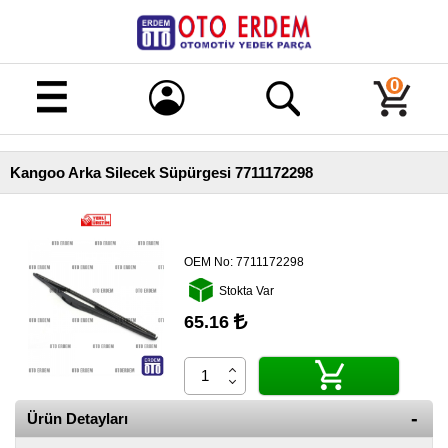
Merhaba!
Giriş
0
Kayıt
Kangoo Arka Silecek Süpürgesi 7711172298
Ana
Sayfa
Kampanyalı
Ürünler
OEM No:
7711172298
Stokta Var
Tüm
Ürünler
65.16
Banka
Hesapları
İletişim
Ürün Detayları