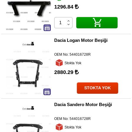
1296.84
Diğer
Markalar
Motor
Yağları
Dacia Logan Motor Beşiği
Soket
Grubu
OEM No:
544016728R
Stokta Yok
2880.29
STOKTA YOK
Dacia Sandero Motor Beşiği
OEM No:
544016728R
Stokta Yok