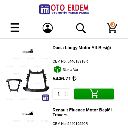
Merhaba!
Giriş
0
Kayıt
Dacia Lodgy Motor Alt Beşiği
Ana
Sayfa
OEM No:
544018918R
Kampanyalı
Stokta Var
Ürünler
5446.71
Tüm
Ürünler
Banka
Hesapları
Renault Fluence Motor Beşiği
Traversi
İletişim
OEM No:
544019550R