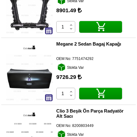
Stokta Var
Yedek
Parça
8901.49
TOGG
Yedek
Parça
Oto
Megane 2 Sedan Bagaj Kapağı
Yedek
Parça
OEM No:
7751474292
Silecek
Stokta Var
Standı
9726.29
Ampül
Çeşitleri
Dacia
Yedekleri
Clio 3 Beşik Ön Parça Radyatör
Alt Sacı
Aksesuar
OEM No:
8200803449
Sanroof
Stokta Var
Parçaları