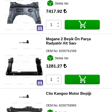
Kategoriler
Stokta Var
7417.92
Renault
Yedek
Parça
Fiat
Yedek
Megane 2 Beşik Ön Parça
Parça
Radyatör Alt Sacı
TOFAŞ
OEM No:
8200761566
Yedek
Parça
Stokta Var
1281.27
DACIA
Yedek
Parça
Alfa
Romeo
Clio Kangoo Motor Beşiği
Yedek
Parça
OEM No:
8200759965
JEEP