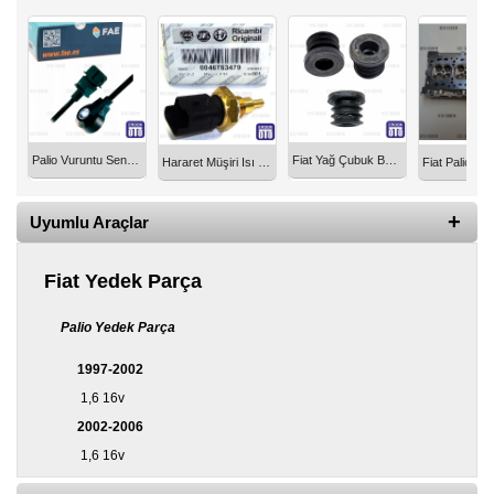
Diğer
Markalar
Motor
Yağları
Palio Vuruntu Sensörü 1600 Motor 16 Valf 60602832
Fiat Yağ Çubuk Boru Lastiği Orjinal 55189839
Hararet Müşiri Isı Müşürü Alfa Romeo - 147 - 156 - Fiat - Punto - Palio - Siena - Brava - Bravo - Marea - Albea 46753479
Soket
Grubu
Uyumlu Araçlar
Fiat Yedek Parça
Palio Yedek Parça
1997-2002
1,6 16v
2002-2006
1,6 16v