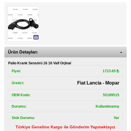
Kategoriler
Renault
Yedek
Parça
Fiat
Yedek
Parça
Ürün Detayları
TOFAŞ
Yedek
Palio Krank Sensörü 16 16 Valf Orjinal
Parça
Fiyat:
1723.65
DACIA
Fiat Lancia - Mopar
Üretici:
Yedek
Parça
OEM Kodu:
55189515
Alfa
Romeo
Durumu:
Kullanılmamış
Yedek
Parça
Stok Durumu:
Var
Türkiye Geneline Kargo ile Gönderim Yapmaktayız
JEEP