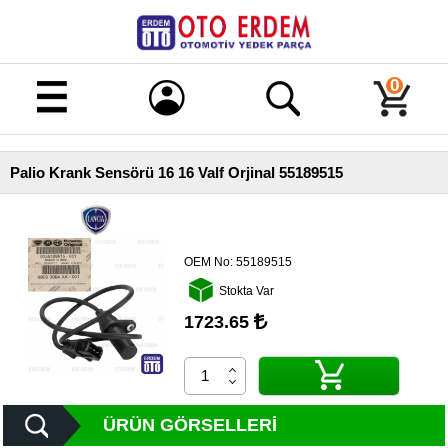
Merhaba!
Giriş
0
Kayıt
Palio Krank Sensörü 16 16 Valf Orjinal 55189515
Ana
Sayfa
Kampanyalı
Ürünler
OEM No:
55189515
Stokta Var
Tüm
Ürünler
1723.65
Banka
Hesapları
İletişim
ÜRÜN GÖRSELLERI