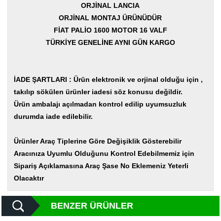
Yedek
ORJİNAL LANCIA
Parça
ORJİNAL MONTAJ ÜRÜNÜDÜR
FİAT PALİO 1600 MOTOR 16 VALF
TOGG
Yedek
TÜRKİYE GENELİNE AYNI GÜN KARGO
Parça
Oto
Yedek
İADE ŞARTLARI : Ürün elektronik ve orjinal olduğu için ,
Parça
takılıp sökülen ürünler iadesi söz konusu değildir.
Ürün ambalajı açılmadan kontrol edilip uyumsuzluk
Silecek
Standı
durumda iade edilebilir.
Ampül
Ürünler Araç Tiplerine Göre Değişiklik Gösterebilir
Çeşitleri
Aracınıza Uyumlu Olduğunu Kontrol Edebilmemiz için
Dacia
Sipariş Açıklamasına Araç Şase No Eklemeniz Yeterli
Yedekleri
Olacaktır
Aksesuar
BENZER ÜRÜNLER
Sanroof
Parçaları