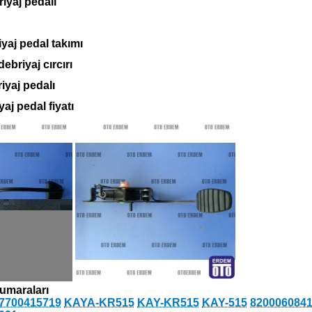
iyaj pedalı
iyaj pedal takımı
ebriyaj cırcırı
iyaj pedalı
yaj pedal fiyatı
umaraları
7700415719
KAYA-KR515
KAY-KR515
KAY-515
820006084