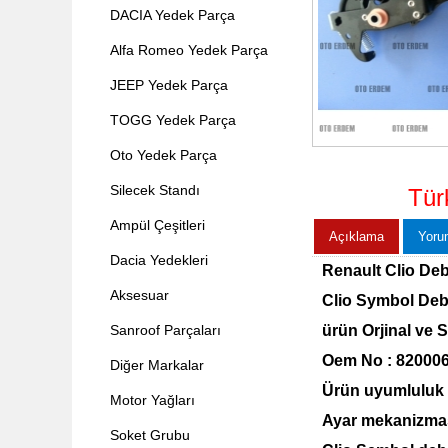
DACIA Yedek Parça
Alfa Romeo Yedek Parça
JEEP Yedek Parça
TOGG Yedek Parça
Oto Yedek Parça
Silecek Standı
Tür
Ampül Çeşitleri
Açıklama
Yoru
Dacia Yedekleri
Renault Clio Deb
Aksesuar
Clio Symbol Debr
Sanroof Parçaları
ürün Orjinal ve Sı
Oem No : 82000
Diğer Markalar
Ürün uyumluluk 
Motor Yağları
Ayar mekanizmas
Soket Grubu