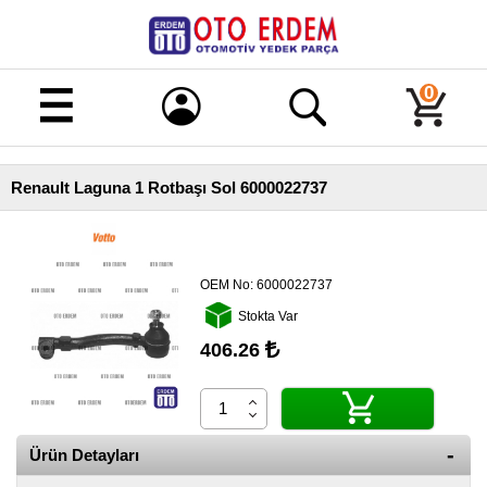
Merhaba!
Giriş
0
Kayıt
Renault Laguna 1 Rotbaşı Sol 6000022737
Ana
Sayfa
Kampanyalı
Ürünler
OEM No:
6000022737
Stokta Var
Tüm
Ürünler
406.26
Banka
Hesapları
İletişim
Ürün Detayları