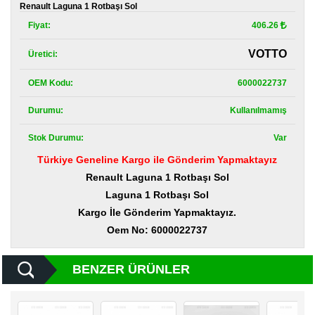
Kategoriler
Renault Laguna 1 Rotbaşı Sol
Fiyat:
406.26
Renault
Yedek
VOTTO
Üretici:
Parça
OEM Kodu:
6000022737
Fiat
Yedek
Parça
Durumu:
Kullanılmamış
Stok Durumu:
Var
TOFAŞ
Yedek
Türkiye Geneline Kargo ile Gönderim Yapmaktayız
Parça
Renault Laguna 1 Rotbaşı Sol
DACIA
Laguna 1 Rotbaşı Sol
Yedek
Kargo İle Gönderim Yapmaktayız.
Parça
Oem No: 6000022737
Alfa
Romeo
Yedek
BENZER ÜRÜNLER
Parça
JEEP