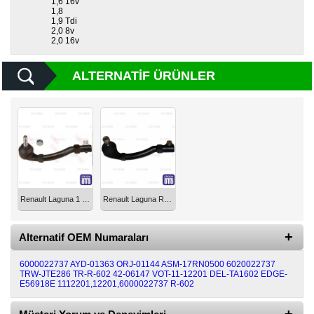
1,6 16v
1,8
1,9 Tdi
Diğer
2,0 8v
Markalar
2,0 16v
Motor
ALTERNATIF ÜRÜNLER
Yağları
Soket
Grubu
Renault Laguna 1 Rotbaşı Sol 6000022737
Renault Laguna Rot Başı Sol 1993-2001 R-602
Alternatif OEM Numaraları
6000022737
AYD-01363
ORJ-01144
ASM-17RN0500
6020022737
TRW-JTE286
TR-R-602
42-06147
VOT-11-12201
DEL-TA1602
EDGE-
E56918E
1112201,12201,6000022737
R-602