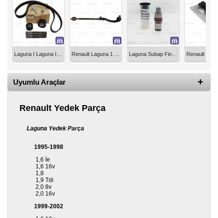
Yedek
Parça
TOGG
Yedek
Parça
Laguna I Laguna II Laguna III Triger Seti 16 16 valf - K4M Motor 130C17529R
Renault Laguna 1 Rotmili ve Rotbaşı Ön Sağ 1993-2001 R-601603
Laguna Subap Fincanı Benzinli 7700107555
Oto
Yedek
Uyumlu Araçlar
Parça
Silecek
Renault Yedek Parça
Standı
Laguna Yedek Parça
Ampül
Çeşitleri
1995-1998
Dacia
1,6 İe
1,6 16v
Yedekleri
1,8
1,9 Tdi
2,0 8v
Aksesuar
2,0 16v
1999-2002
Sanroof
Parçaları