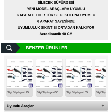
Yedek
SİLECEK SÜPÜRGESİ
Parça
YENİ MODEL ARAÇLARA UYUMLU
6 APARATLI HER TÜR SİLGİ KOLUNA UYUMLU
TOGG
Yedek
6 APARAT SAYESİNDE
Parça
UYUMLULUK SIKINTISI ORTADAN KALKIYOR
Aerodinamik 40 CM
Oto
Yedek
Parça
BENZER ÜRÜNLER
Silecek
Standı
Ampül
Çeşitleri
Dacia
Yedekleri
Silgi Süpürgesi 45 cm 6 Aparatlı Üniversal UPY45
Silgi Süpürgesi 50 cm 6 Aparatlı Üniversal UPY50
Silgi Süpürgesi 55 cm 6 Aparatlı Üniversal UPY55
Aksesuar
Uyumlu Araçlar
Sanroof
Parçaları