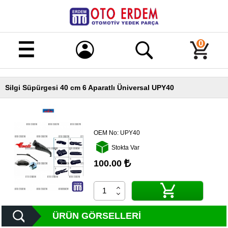
Merhaba!
Giriş
0
Kayıt
Silgi Süpürgesi 40 cm 6 Aparatlı Üniversal UPY40
Ana
Sayfa
Kampanyalı
Ürünler
OEM No:
UPY40
Stokta Var
Tüm
Ürünler
100.00
Banka
Hesapları
İletişim
ÜRÜN GÖRSELLERI