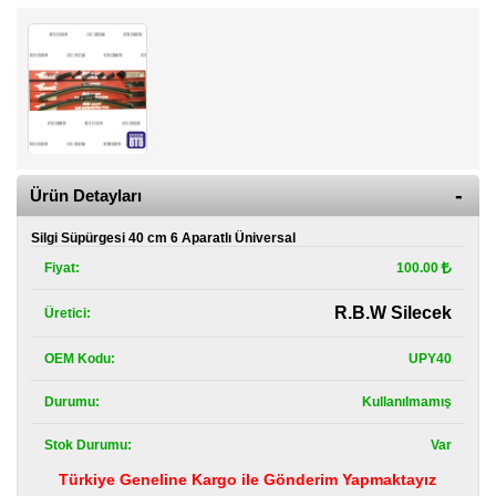
Kategoriler
Renault
Yedek
Parça
Fiat
Yedek
Parça
Ürün Detayları
TOFAŞ
Silgi Süpürgesi 40 cm 6 Aparatlı Üniversal
Yedek
Parça
Fiyat:
100.00
DACIA
R.B.W Silecek
Üretici:
Yedek
Parça
OEM Kodu:
UPY40
Alfa
Durumu:
Kullanılmamış
Romeo
Yedek
Parça
Stok Durumu:
Var
Türkiye Geneline Kargo ile Gönderim Yapmaktayız
JEEP