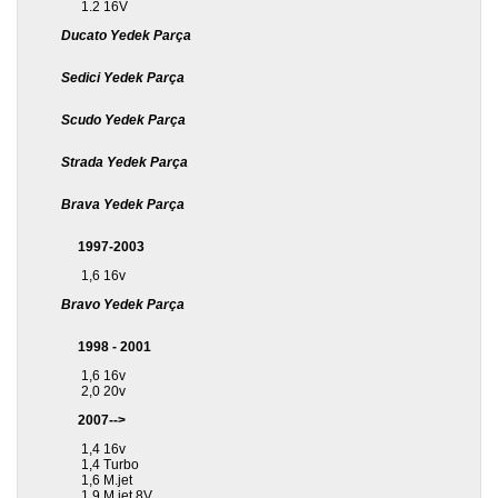
1.2 16V
Ducato Yedek Parça
Diğer
Markalar
Sedici Yedek Parça
Motor
Scudo Yedek Parça
Yağları
Strada Yedek Parça
Soket
Grubu
Brava Yedek Parça
1997-2003
1,6 16v
Bravo Yedek Parça
1998 - 2001
1,6 16v
2,0 20v
2007-->
1,4 16v
1,4 Turbo
1,6 M.jet
1,9 M.jet 8V