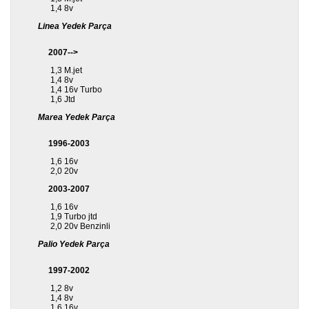
1,4 8v
Linea Yedek Parça
2007-->
1,3 M.jet
1,4 8v
1,4 16v Turbo
1,6 Jtd
Marea Yedek Parça
1996-2003
1,6 16v
2,0 20v
2003-2007
1,6 16v
1,9 Turbo jtd
2,0 20v Benzinli
Palio Yedek Parça
1997-2002
1,2 8v
1,4 8v
1,6 16v