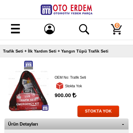
Merhaba!
Giriş
0
Kayıt
Trafik Seti + İlk Yardım Seti + Yangın Tüpü Trafik Seti
Ana
Sayfa
Kampanyalı
Ürünler
OEM No:
Trafik Seti
Stokta Yok
Tüm
Ürünler
900.00
Banka
Hesapları
STOKTA YOK
İletişim
Ürün Detayları