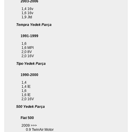
2003-2006
1,4 16v
1,6 16v
1,9 Jtd
Tempra Yedek Parça
1991-1999
1,6
1,6 MPI
2,0 8V
2,0 16V
Tipo Yedek Parça
1990-2000
1,4
1,4 İE
1,6
1,6 İE
2,0 16V
500 Yedek Parça
Fiat 500
2009 >>>
0.9 TwinAir Motor