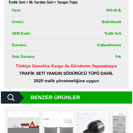
Kategoriler
Trafik Seti + İlk Yardım Seti + Yangın Tüpü
Fiyat:
900.00
Renault
Yedek
Üretici:
Belirtilmedi
Parça
OEM Kodu:
Trafik Seti
Fiat
Yedek
Durumu:
Kullanılmamış
Parça
Stok Durumu:
Yok
TOFAŞ
Yedek
Türkiye Geneline Kargo ile Gönderim Yapmaktayız
Parça
TRAFİK SETİ YANGIN SÖDÜRÜCÜ TÜPÜ DAHİL
2020 trafik yönetmeliğine uygun
DACIA
Yedek
Parça
BENZER ÜRÜNLER
Alfa
Romeo
Yedek
Parça
JEEP