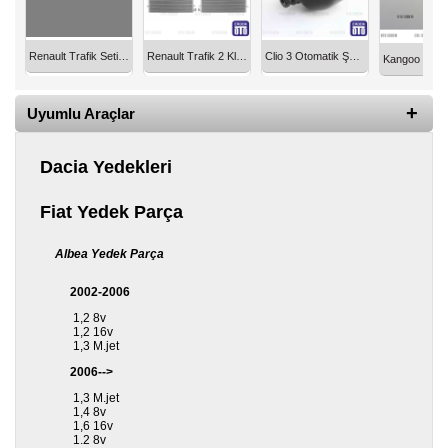
Yedek
Parça
Renault Trafik Seti Kendi Özel Çantasında 7711948096
Renault Trafik 2 Klima Radyatörü 2.0 Dci 2006-2014 43-3521
Clio 3 Otomatik Şanzıman Hava Tüpü 7701070496
TOGG
Yedek
Parça
Uyumlu Araçlar
Oto
Yedek
Dacia Yedekleri
Parça
Fiat Yedek Parça
Silecek
Standı
Albea Yedek Parça
Ampül
Çeşitleri
2002-2006
1,2 8v
Dacia
1,2 16v
Yedekleri
1,3 M.jet
2006-->
Aksesuar
1,3 M.jet
1,4 8v
1,6 16v
Sanroof
1.2 8v
Parçaları