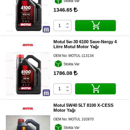
Stokta Var
Yedek
Parça
1346.65
TOGG
Yedek
Parça
Oto
Motul 5w-30 6100 Save-Nergy 4
Yedek
Litre Motul Motor Yağı
Parça
OEM No:
MOTUL-113134
Silecek
Stokta Var
Standı
1786.08
Ampül
Çeşitleri
Dacia
Yedekleri
Motul 5W40 5LT 8100 X-CESS
Motor Yağı
Aksesuar
OEM No:
MOTUL 102870
Sanroof
Stokta Var
Parçaları