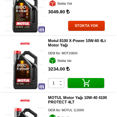
Kategoriler
Stokta Yok
3049.80
Renault
Yedek
Parça
STOKTA YOK
Fiat
Yedek
Motul 8100 X-Power 10W-60 4Lt
Parça
Motor Yağı
TOFAŞ
OEM No:
MOT10604
Yedek
Parça
Stokta Var
3234.00
DACIA
Yedek
Parça
Alfa
Romeo
MOTUL Motor Yağı 10W-40 4100
Yedek
PROTECT 4LT
Parça
OEM No:
MOTUL 113000
JEEP