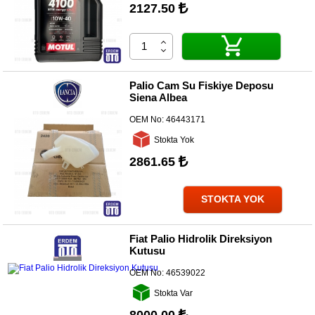
2127.50
Palio Cam Su Fiskiye Deposu
Siena Albea
OEM No:
46443171
Stokta Yok
2861.65
STOKTA YOK
Fiat Palio Hidrolik Direksiyon
Kutusu
OEM No:
46539022
Stokta Var