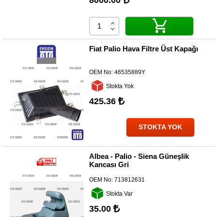
8000.00
Fiat Palio Hava Filtre Üst Kapağı
OEM No:
46535889Y
Stokta Yok
425.36
STOKTA YOK
Albea - Palio - Siena Güneşlik
Kancası Gri
OEM No:
713812631
Stokta Var
35.00