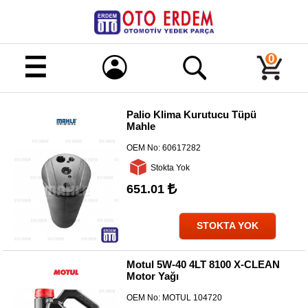
Merhaba!
Giriş
0
Kayıt
Palio Klima Kurutucu Tüpü
Mahle
Ana
Sayfa
OEM No:
60617282
Kampanyalı
Stokta Yok
Ürünler
651.01
Tüm
Ürünler
STOKTA YOK
Banka
Hesapları
Motul 5W-40 4LT 8100 X-CLEAN
Motor Yağı
İletişim
OEM No:
MOTUL 104720