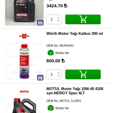
3424.70
Diğer
Markalar
Motor
Yağları
Würth Motor Yağı Katkısı 300 ml
Soket
Grubu
OEM No:
WUR4461
Stokta Var
600.00
MOTUL Motor Yağı 10W-40 4100
syn-NERGY Spec 4LT
OEM No:
MOTUL 112891
Stokta Var