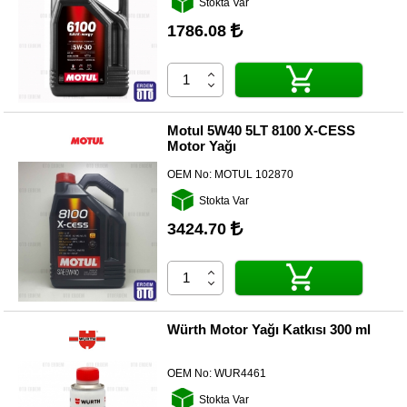
Stokta Var
Yedek
Parça
1786.08
TOGG
Yedek
Parça
Oto
Motul 5W40 5LT 8100 X-CESS
Yedek
Motor Yağı
Parça
OEM No:
MOTUL 102870
Silecek
Stokta Var
Standı
3424.70
Ampül
Çeşitleri
Dacia
Yedekleri
Würth Motor Yağı Katkısı 300 ml
Aksesuar
OEM No:
WUR4461
Sanroof
Stokta Var
Parçaları