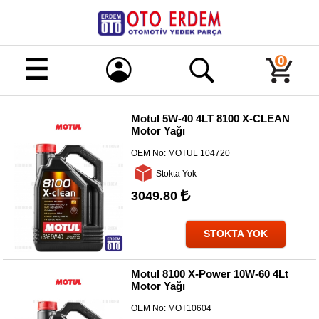
Merhaba!
Giriş
0
Kayıt
Motul 5W-40 4LT 8100 X-CLEAN
Motor Yağı
Ana
Sayfa
OEM No:
MOTUL 104720
Kampanyalı
Stokta Yok
Ürünler
3049.80
Tüm
Ürünler
STOKTA YOK
Banka
Hesapları
Motul 8100 X-Power 10W-60 4Lt
Motor Yağı
İletişim
OEM No:
MOT10604