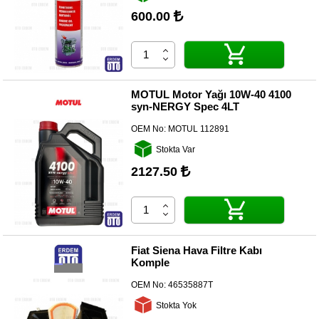
600.00
Diğer
Markalar
Motor
Yağları
MOTUL Motor Yağı 10W-40 4100
syn-NERGY Spec 4LT
Soket
Grubu
OEM No:
MOTUL 112891
Stokta Var
2127.50
Fiat Siena Hava Filtre Kabı
Komple
OEM No:
46535887T
Stokta Yok