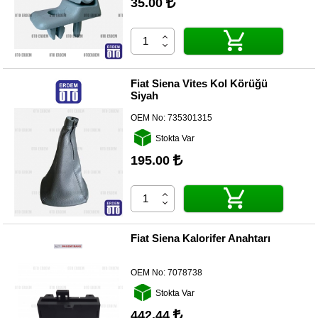
35.00
Fiat Siena Vites Kol Körüğü
Siyah
OEM No:
735301315
Stokta Var
195.00
Fiat Siena Kalorifer Anahtarı
OEM No:
7078738
Stokta Var
442.44