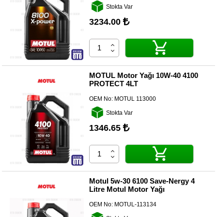
Kategoriler
Stokta Var
3234.00
Renault
Yedek
Parça
Fiat
Yedek
MOTUL Motor Yağı 10W-40 4100
Parça
PROTECT 4LT
TOFAŞ
OEM No:
MOTUL 113000
Yedek
Parça
Stokta Var
1346.65
DACIA
Yedek
Parça
Alfa
Romeo
Motul 5w-30 6100 Save-Nergy 4
Yedek
Litre Motul Motor Yağı
Parça
OEM No:
MOTUL-113134
JEEP