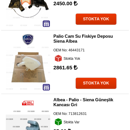
2450.00
STOKTA YOK
Palio Cam Su Fiskiye Deposu
Siena Albea
OEM No:
46443171
Stokta Yok
2861.65
STOKTA YOK
Albea - Palio - Siena Güneşlik
Kancası Gri
OEM No:
713812631
Stokta Var