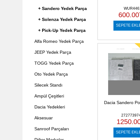
+ Sandero Yedek Parça
WUR446
600.00
+ Solenza Yedek Parça
SEPETE EKL
+ Pick-Up Yedek Parça
Alfa Romeo Yedek Parça
JEEP Yedek Parça
TOGG Yedek Parça
Oto Yedek Parça
Silecek Standı
Ampül Çeşitleri
Dacia Sandero Pole
Dacia Yedekleri
27277397
Aksesuar
1250.0
Sanroof Parçaları
SEPETE EKL
Diğer Markalar