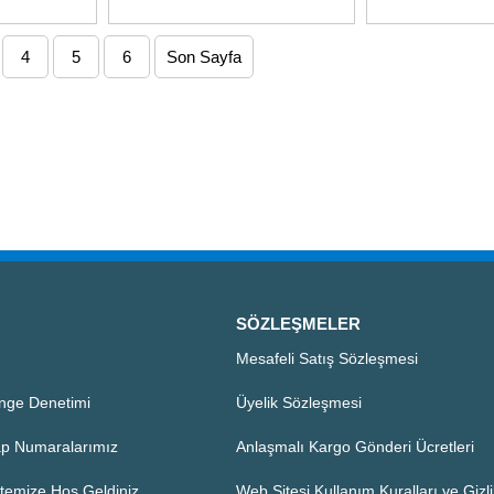
4
5
6
Son Sayfa
SÖZLEŞMELER
Mesafeli Satış Sözleşmesi
nge Denetimi
Üyelik Sözleşmesi
p Numaralarımız
Anlaşmalı Kargo Gönderi Ücretleri
temize Hoş Geldiniz
Web Sitesi Kullanım Kuralları ve Gizlil