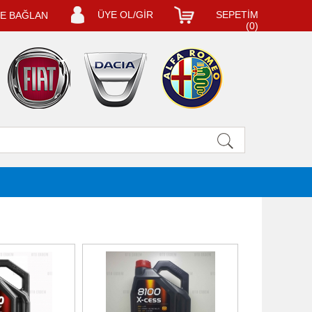
ÜYE OL/GİR
SEPETİM
LE BAĞLAN
(
0
)