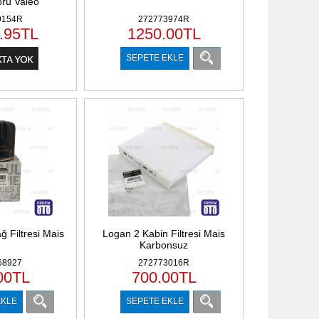
rü Valeo
9154R
272773974R
.95
TL
1250.00
TL
SEPETE EKLE
 Filtresi Mais
Logan 2 Kabin Filtresi Mais
Karbonsuz
68927
272773016R
00
TL
700.00
TL
EKLE
SEPETE EKLE