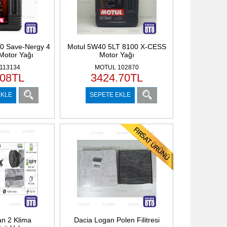
0 Save-Nergy 4
Motul 5W40 5LT 8100 X-CESS
 Motor Yağı
Motor Yağı
113134
MOTUL 102870
.08
TL
3424.70
TL
EKLE
SEPETE EKLE
n 2 Klima
Dacia Logan Polen Filitresi