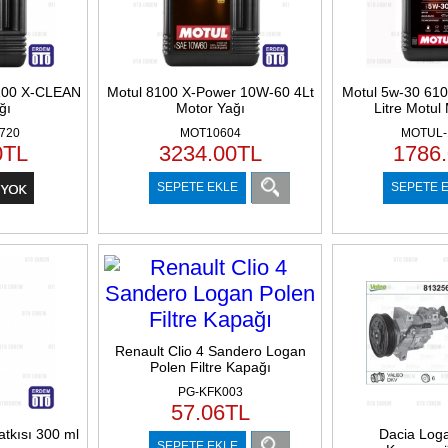
100 X-CLEAN
Motul 8100 X-Power 10W-60 4Lt
Motul 5w-30 610
ğı
Motor Yağı
Litre Motul
720
MOT10604
MOTUL-
0
TL
3234.00
TL
1786
SEPETE EKLE
SEPETE 
Renault Clio 4 Sandero Logan
Polen Filtre Kapağı
PG-KFK003
57.06
TL
tkısı 300 ml
Dacia Loga
SEPETE EKLE