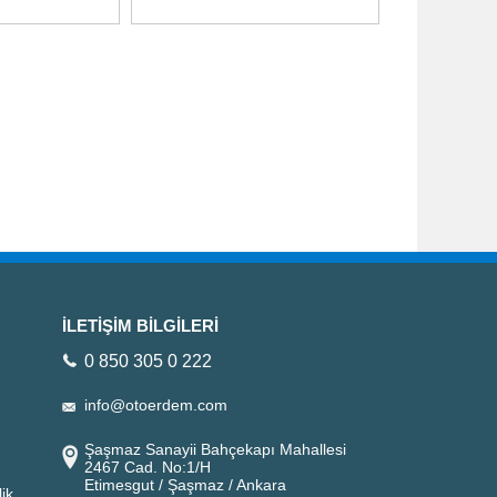
İLETİŞİM BİLGİLERİ
0 850 305 0 222
info@otoerdem.com
Şaşmaz Sanayii Bahçekapı Mahallesi
2467 Cad. No:1/H
Etimesgut / Şaşmaz / Ankara
ik