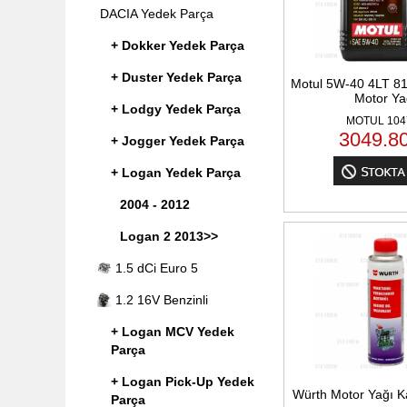
DACIA Yedek Parça
+ Dokker Yedek Parça
+ Duster Yedek Parça
Motul 5W-40 4LT 8
Motor Ya
+ Lodgy Yedek Parça
MOTUL 104
3049.8
+ Jogger Yedek Parça
+ Logan Yedek Parça
2004 - 2012
Logan 2 2013>>
1.5 dCi Euro 5
1.2 16V Benzinli
+ Logan MCV Yedek
Parça
+ Logan Pick-Up Yedek
Würth Motor Yağı Ka
Parça