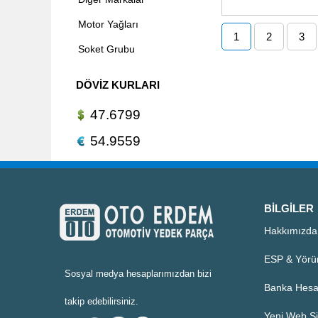
Motor Yağları
1
2
3
Soket Grubu
DÖVIZ KURLARI
47.6799
54.9559
BILGILER
Hakkımızda
ESP & Yörü
Sosyal medya hesaplarımızdan bizi
Banka Hesa
takip edebilirsiniz.
Yeni Web Si