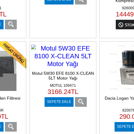
Kompresö
1
92600
TL
14449
E
Motul 5W30 EFE 8100 X-CLEAN
5LT Motor Yağı
MOTUL 109471
3166.24
TL
n Filitresi
Dacia Logan Yağ
SEPETE EKLE
4R
82007
0
TL
290.
E
SEPETE 