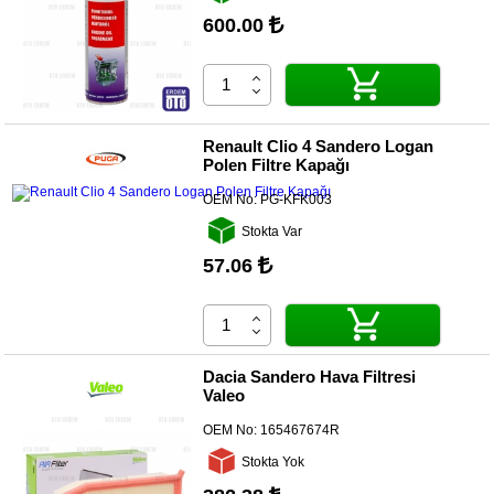
600.00
Diğer
Markalar
Motor
Yağları
Renault Clio 4 Sandero Logan
Polen Filtre Kapağı
Soket
Grubu
OEM No:
PG-KFK003
Stokta Var
57.06
Dacia Sandero Hava Filtresi
Valeo
OEM No:
165467674R
Stokta Yok