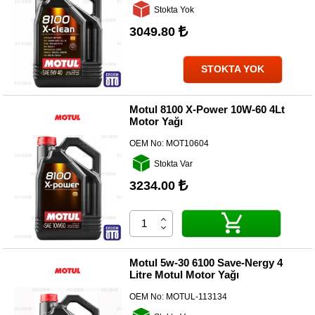
Kategoriler
Stokta Yok
3049.80
Renault
Yedek
Parça
STOKTA YOK
Fiat
Yedek
Motul 8100 X-Power 10W-60 4Lt
Parça
Motor Yağı
TOFAŞ
OEM No:
MOT10604
Yedek
Parça
Stokta Var
3234.00
DACIA
Yedek
Parça
Alfa
Romeo
Motul 5w-30 6100 Save-Nergy 4
Yedek
Litre Motul Motor Yağı
Parça
OEM No:
MOTUL-113134
JEEP