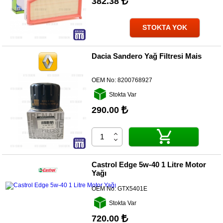
382.38
STOKTA YOK
Dacia Sandero Yağ Filtresi Mais
OEM No:
8200768927
Stokta Var
290.00
Castrol Edge 5w-40 1 Litre Motor
Yağı
OEM No:
GTX5401E
Stokta Var
720.00