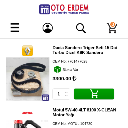
Merhaba!
Giriş
0
Kayıt
Dacia Sandero Triger Seti 15 Dci
Turbo Dizel K9K Sandero
Ana
Sayfa
OEM No:
7701477028
Kampanyalı
Stokta Var
Ürünler
3300.00
Tüm
Ürünler
Banka
Hesapları
Motul 5W-40 4LT 8100 X-CLEAN
Motor Yağı
İletişim
OEM No:
MOTUL 104720