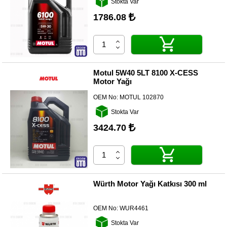
Stokta Var
Yedek
Parça
1786.08
TOGG
Yedek
Parça
Oto
Motul 5W40 5LT 8100 X-CESS
Yedek
Motor Yağı
Parça
OEM No:
MOTUL 102870
Silecek
Stokta Var
Standı
3424.70
Ampül
Çeşitleri
Dacia
Yedekleri
Würth Motor Yağı Katkısı 300 ml
Aksesuar
OEM No:
WUR4461
Sanroof
Stokta Var
Parçaları