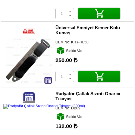
Üniversal Emniyet Kemer Kolu
Kumaş
OEM No:
KRY-R050
Stokta Var
250.00
Radyatör Çatlak Sızıntı Onarıcı
Tıkayıcı
OEM No:
DB09
Stokta Var
132.00