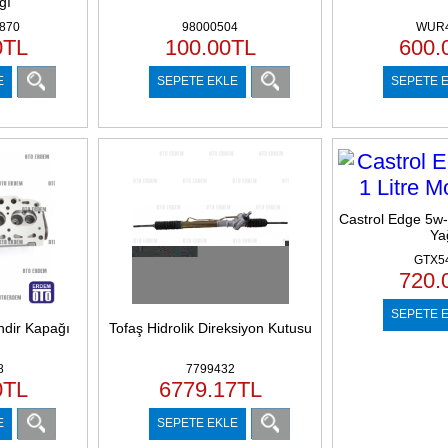
ğı
870
98000504
WUR
0
TL
100.00
TL
600.
E
SEPETE EKLE
SEPETE 
Castrol Edge 5w-
Ya
GTX5
720.
SEPETE 
indir Kapağı
Tofaş Hidrolik Direksiyon Kutusu
d
8
7799432
0
TL
6779.17
TL
E
SEPETE EKLE