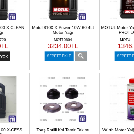
100 X-CLEAN
Motul 8100 X-Power 10W-60 4Lt
MOTUL Motor Ya
ğı
Motor Yağı
PROTE
720
MOT10604
MOTUL 
0
TL
3234.00
TL
1346
SEPETE EKLE
SEPETE 
100 X-CESS
Toaş Rotilli Kol Tamir Takımı
Würth Motor Yağı