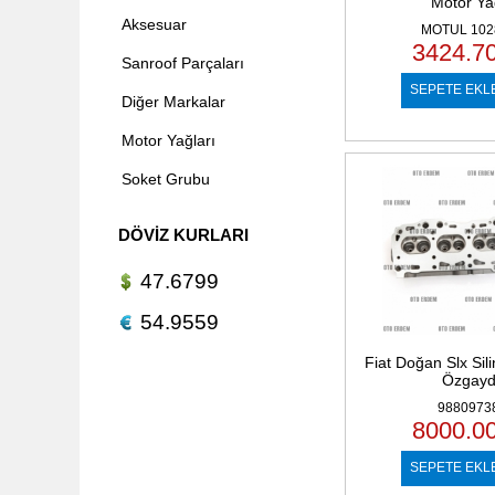
Motor Ya
Aksesuar
MOTUL 102
3424.7
Sanroof Parçaları
SEPETE EKL
Diğer Markalar
Motor Yağları
Soket Grubu
DÖVIZ KURLARI
47.6799
54.9559
Fiat Doğan Slx Sil
Özgay
9880973
8000.0
SEPETE EKL