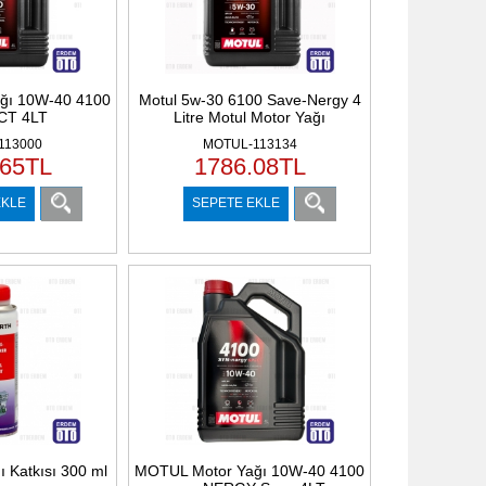
ğı 10W-40 4100
Motul 5w-30 6100 Save-Nergy 4
CT 4LT
Litre Motul Motor Yağı
113000
MOTUL-113134
.65
TL
1786.08
TL
EKLE
SEPETE EKLE
 Katkısı 300 ml
MOTUL Motor Yağı 10W-40 4100