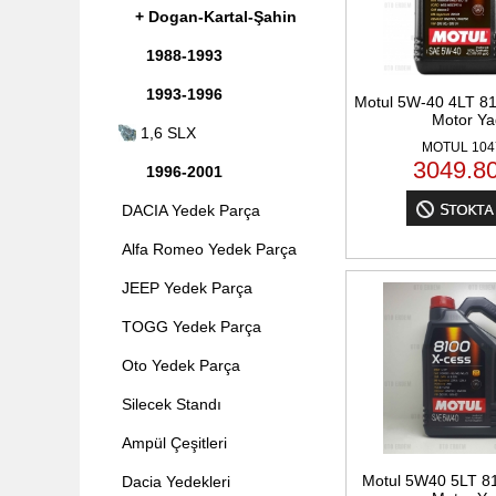
+ Dogan-Kartal-Şahin
1988-1993
1993-1996
Motul 5W-40 4LT 8
Motor Ya
1,6 SLX
MOTUL 104
3049.8
1996-2001
DACIA Yedek Parça
Alfa Romeo Yedek Parça
JEEP Yedek Parça
TOGG Yedek Parça
Oto Yedek Parça
Silecek Standı
Ampül Çeşitleri
Motul 5W40 5LT 8
Dacia Yedekleri