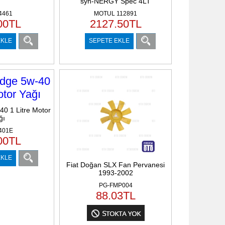
syn-NERGY Spec 4LT
4461
MOTUL 112891
00
TL
2127.50
TL
EKLE
SEPETE EKLE
40 1 Litre Motor
ğı
401E
00
TL
EKLE
Fiat Doğan SLX Fan Pervanesi
1993-2002
PG-FMP004
88.03
TL