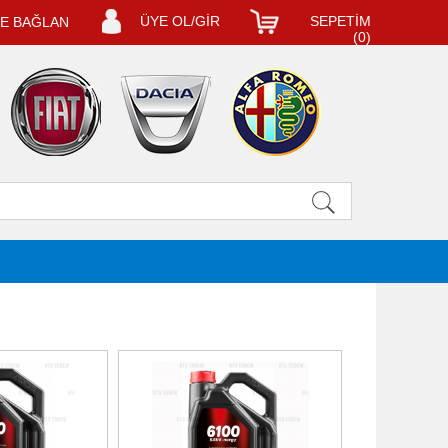
ÜYE OL/GİR
SEPETİM
LE BAĞLAN
(
0
)