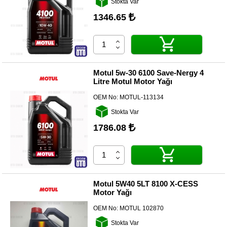
Stokta Var
Yedek
Parça
1346.65
TOGG
Yedek
Parça
Oto
Motul 5w-30 6100 Save-Nergy 4
Yedek
Litre Motul Motor Yağı
Parça
OEM No:
MOTUL-113134
Silecek
Stokta Var
Standı
1786.08
Ampül
Çeşitleri
Dacia
Yedekleri
Motul 5W40 5LT 8100 X-CESS
Motor Yağı
Aksesuar
OEM No:
MOTUL 102870
Sanroof
Stokta Var
Parçaları