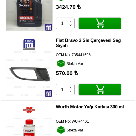
3424.70
Diğer
Markalar
Motor
Yağları
Fiat Bravo 2 Sis Çerçevesi Sağ
Siyah
Soket
Grubu
OEM No:
735441596
Stokta Var
570.00
Würth Motor Yağı Katkısı 300 ml
OEM No:
WUR4461
Stokta Var