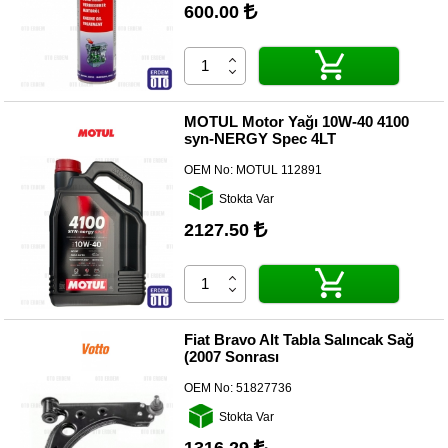
600.00
MOTUL Motor Yağı 10W-40 4100
syn-NERGY Spec 4LT
OEM No:
MOTUL 112891
Stokta Var
2127.50
Fiat Bravo Alt Tabla Salıncak Sağ
(2007 Sonrası
OEM No:
51827736
Stokta Var