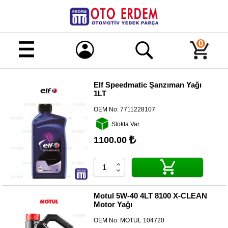
Merhaba!
Giriş
0
Kayıt
Elf Speedmatic Şanzıman Yağı
1LT
Ana
Sayfa
OEM No:
7711228107
Kampanyalı
Stokta Var
Ürünler
1100.00
Tüm
Ürünler
Banka
Hesapları
Motul 5W-40 4LT 8100 X-CLEAN
Motor Yağı
İletişim
OEM No:
MOTUL 104720