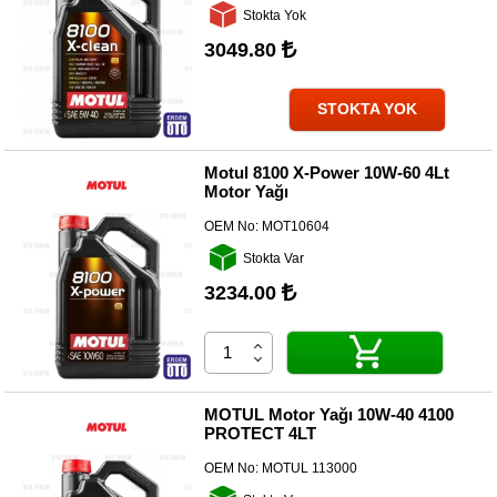
Kategoriler
Stokta Yok
3049.80
Renault
Yedek
Parça
STOKTA YOK
Fiat
Yedek
Motul 8100 X-Power 10W-60 4Lt
Parça
Motor Yağı
TOFAŞ
OEM No:
MOT10604
Yedek
Parça
Stokta Var
3234.00
DACIA
Yedek
Parça
Alfa
Romeo
MOTUL Motor Yağı 10W-40 4100
Yedek
PROTECT 4LT
Parça
OEM No:
MOTUL 113000
JEEP