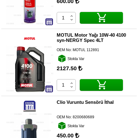
600.00
MOTUL Motor Yağı 10W-40 4100
syn-NERGY Spec 4LT
OEM No:
MOTUL 112891
Stokta Var
2127.50
Clio Vuruntu Sensörü İthal
OEM No:
8200680689
Stokta Var
450.00