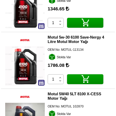
Stokta Var
Yedek
Parça
1346.65
TOGG
Yedek
Parça
Oto
Motul 5w-30 6100 Save-Nergy 4
Yedek
Litre Motul Motor Yağı
Parça
OEM No:
MOTUL-113134
Silecek
Stokta Var
Standı
1786.08
Ampül
Çeşitleri
Dacia
Yedekleri
Motul 5W40 5LT 8100 X-CESS
Motor Yağı
Aksesuar
OEM No:
MOTUL 102870
Sanroof
Stokta Var
Parçaları