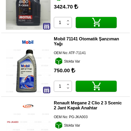
3424.70
Diğer
Markalar
Motor
Yağları
Mobil 71141 Otomatik Şanzıman
Yağı
Soket
Grubu
OEM No:
ATF-71141
Stokta Var
750.00
Renault Megane 2 Clio 2 3 Scenic
2 Jant Kapak Anahtar
OEM No:
PG-JKA003
Stokta Var