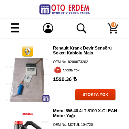
Merhaba!
Giriş
0
Kayıt
Renault Krank Devir Sensörü
Soketi Kablolu Mais
Ana
Sayfa
OEM No:
8200673202
Kampanyalı
Stokta Yok
Ürünler
1520.36
Tüm
Ürünler
STOKTA YOK
Banka
Hesapları
Motul 5W-40 4LT 8100 X-CLEAN
Motor Yağı
İletişim
OEM No:
MOTUL 104720