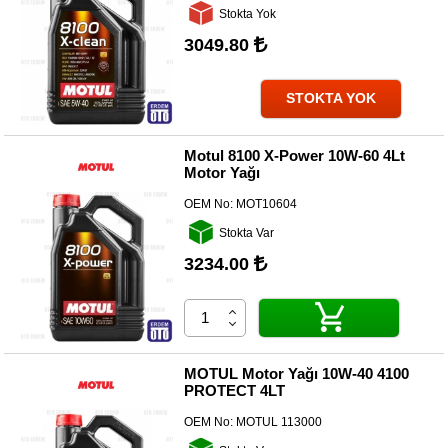
Kategoriler
Stokta Yok
3049.80
Renault
Yedek
Parça
STOKTA YOK
Fiat
Yedek
Motul 8100 X-Power 10W-60 4Lt
Parça
Motor Yağı
TOFAŞ
OEM No:
MOT10604
Yedek
Parça
Stokta Var
3234.00
DACIA
Yedek
Parça
Alfa
Romeo
MOTUL Motor Yağı 10W-40 4100
Yedek
PROTECT 4LT
Parça
OEM No:
MOTUL 113000
JEEP