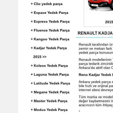
+ Clio yedek parça
+ Espace Yedek Parça
+ Express Yedek Parça
2015
+ Fluence Yedek Parça
RENAULT KADJA
+ Kangoo Yedek Parça
Renault tarafından ür
+ Kadjar Yedek Parça
zemin ve mekan fark 
yedek parça konusund
2015 >>
Renault modellerinin 
parça tedarik zinciri
+ Koleos Yedek Parça
Ankara'da aktif olan 
+ Laguna Yedek Parça
Reno Kadjar Yedek 
Ankara yedek parça sa
+ Latitude Yedek Parça
bile hızlı ve orijina
internet sitesi devreye
+ Megane Yedek Parça
Tüm marka ve model ar
+ Master Yedek Parça
değer kaybetmesini ön
aracınızın tüm ihtiyaç
+ Modus Yedek Parça
"