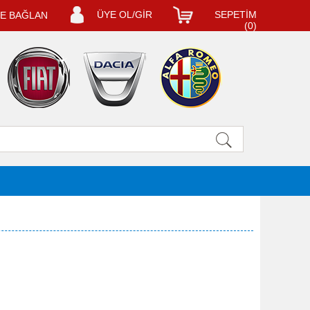
ÜYE OL/GİR
SEPETİM
LE BAĞLAN
(
0
)