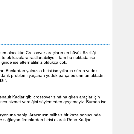
nım olacaktır. Crossover araçların en büyük özelliği
tefek kazalara rastlanabiliyor. Tam bu noktada ise
iğinde ise alternatifiniz oldukça çok.
r. Bunlardan yalnızca birisi ise yıllarca süren yedek
ya tedarik problemi yaşanan yedek parça bulunmamaktadır.
tır.
ult Kadjar gibi crossover sınıfına giren araçlar için
boyunca hizmet verdiğini söylemeden geçemeyiz. Burada ise
izyonuna sahip. Aracınızın talihsiz bir kaza sonucunda
e sağlayan firmalardan birisi olarak Reno Kadjar