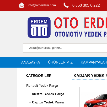
info@otoerdem.com
0 850 305 0 222
ANASAYFA
ÜRÜNLERİMİZ
KAMPANYALA
KATEGORİLER
KADJAR YEDEK 
Renault Yedek Parça
+ Austral Yedek Parça
+ Captur Yedek Parça