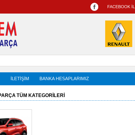
FACEBOOK İ
R
İLETİŞİM
BANKA HESAPLARIMIZ
PARÇA TÜM KATEGORILERI