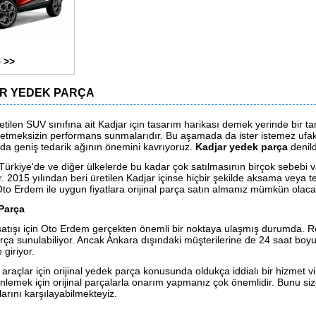
 >>
R YEDEK PARÇA
etilen SUV sınıfına ait Kadjar için tasarım harikası demek yerinde bir ta
etmeksizin performans sunmalarıdır. Bu aşamada da ister istemez ufak 
a geniş tedarik ağının önemini kavrıyoruz.
Kadjar yedek parça
denild
Türkiye'de ve diğer ülkelerde bu kadar çok satılmasının birçok sebebi va
dir. 2015 yılından beri üretilen Kadjar içinse hiçbir şekilde aksama ve
Oto Erdem ile uygun fiyatlara orijinal parça satın almanız mümkün olacak
Parça
tışı için Oto Erdem gerçekten önemli bir noktaya ulaşmış durumda. Rena
l parça sunulabiliyor. Ancak Ankara dışındaki müşterilerine de 24 saat 
 giriyor.
açlar için orijinal yedek parça konusunda oldukça iddialı bir hizmet v
lemek için orijinal parçalarla onarım yapmanız çok önemlidir. Bunu siz
larını karşılayabilmekteyiz.