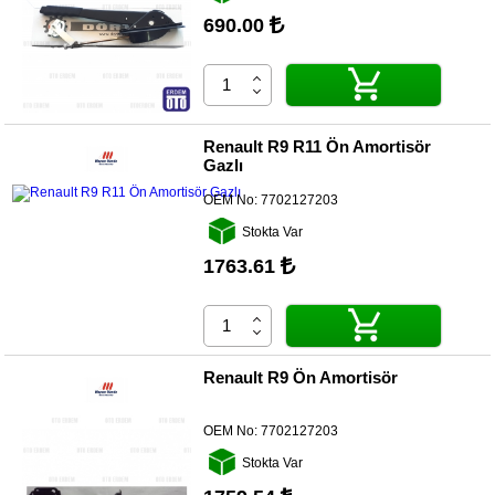
690.00
Diğer
Markalar
Motor
Yağları
Renault R9 R11 Ön Amortisör
Gazlı
Soket
Grubu
OEM No:
7702127203
Stokta Var
1763.61
Renault R9 Ön Amortisör
OEM No:
7702127203
Stokta Var