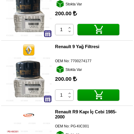
Kategoriler
Stokta Var
200.00
Renault
Yedek
Parça
Fiat
Yedek
Renault 9 Yağ Filtresi
Parça
TOFAŞ
OEM No:
7700274177
Yedek
Parça
Stokta Var
200.00
DACIA
Yedek
Parça
Alfa
Romeo
Renault R9 Kapı İç Cebi 1985-
Yedek
2000
Parça
OEM No:
PG-KIC001
JEEP