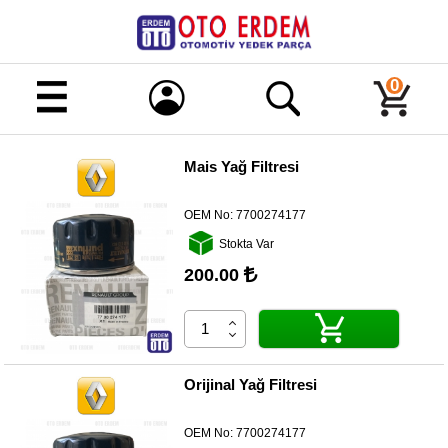
Merhaba!
Giriş
0
Kayıt
Mais Yağ Filtresi
Ana
Sayfa
OEM No:
7700274177
Kampanyalı
Stokta Var
Ürünler
200.00
Tüm
Ürünler
Banka
Hesapları
Orijinal Yağ Filtresi
İletişim
OEM No:
7700274177