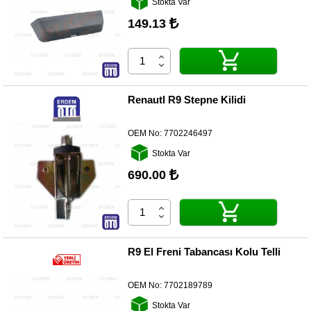
Stokta Var
Yedek
Parça
149.13
TOGG
Yedek
Parça
Oto
Renautl R9 Stepne Kilidi
Yedek
Parça
OEM No:
7702246497
Silecek
Stokta Var
Standı
690.00
Ampül
Çeşitleri
Dacia
Yedekleri
R9 El Freni Tabancası Kolu Telli
Aksesuar
OEM No:
7702189789
Sanroof
Stokta Var
Parçaları