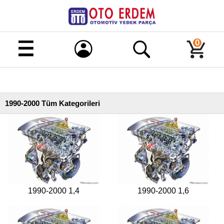
Merhaba!
Giriş
0
Kayıt
Ana
Sayfa
1990-2000 Tüm Kategorileri
Kampanyalı
Ürünler
Tüm
Ürünler
Banka
Hesapları
1990-2000 1,4
1990-2000 1,6
İletişim