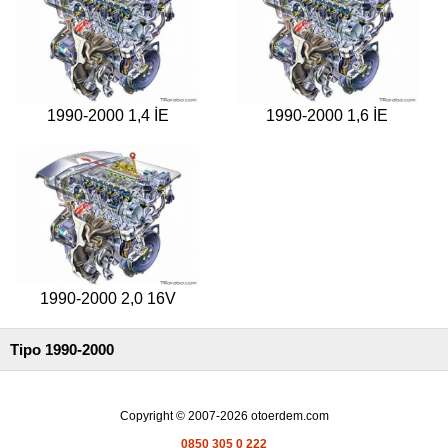
Kategoriler
Renault
Yedek
Parça
1990-2000 1,4 İE
1990-2000 1,6 İE
Fiat
Yedek
Parça
TOFAŞ
Yedek
Parça
DACIA
Yedek
1990-2000 2,0 16V
Parça
Alfa
Tipo 1990-2000
Romeo
Yedek
Parça
Copyright © 2007-2026 otoerdem.com
JEEP
0850 305 0 222