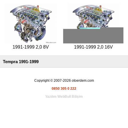
Kategoriler
Renault
Yedek
Parça
Fiat
Yedek
Parça
1991-1999 2,0 8V
1991-1999 2,0 16V
TOFAŞ
Tempra 1991-1999
Yedek
Parça
DACIA
Copyright © 2007-2026 otoerdem.com
Yedek
Parça
0850 305 0 222
Yazılım WebBull Bilişim
Alfa
Romeo
Yedek
Parça
JEEP