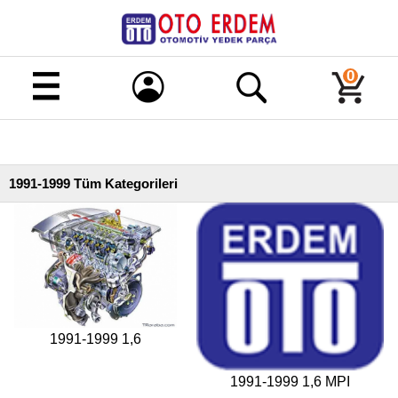
Merhaba!
Giriş
0
Kayıt
Ana
Sayfa
1991-1999 Tüm Kategorileri
Kampanyalı
Ürünler
Tüm
Ürünler
Banka
Hesapları
1991-1999 1,6
İletişim
1991-1999 1,6 MPI