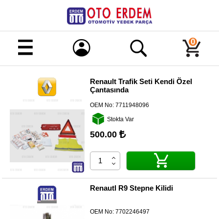
Merhaba!
Giriş
0
Kayıt
Renault Trafik Seti Kendi Özel
Çantasında
Ana
Sayfa
OEM No:
7711948096
Kampanyalı
Stokta Var
Ürünler
500.00
Tüm
Ürünler
Banka
Hesapları
Renautl R9 Stepne Kilidi
İletişim
OEM No:
7702246497