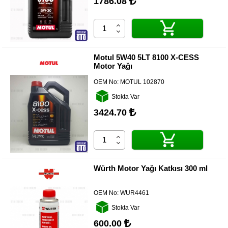
1786.08
Motul 5W40 5LT 8100 X-CESS
Motor Yağı
OEM No:
MOTUL 102870
Stokta Var
3424.70
Würth Motor Yağı Katkısı 300 ml
OEM No:
WUR4461
Stokta Var
600.00