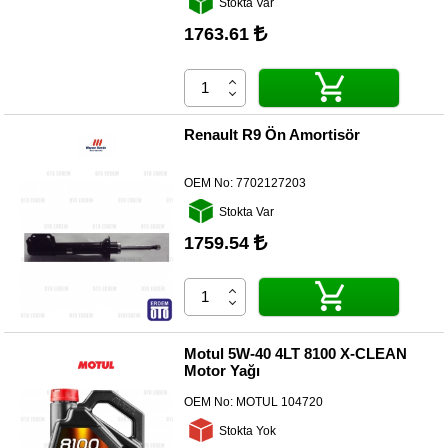
Stokta Var
Yedek
Parça
1763.61
TOGG
Yedek
Parça
Renault R9 Ön Amortisör
Oto
Yedek
Parça
OEM No:
7702127203
Silecek
Stokta Var
Standı
1759.54
Ampül
Çeşitleri
Dacia
Yedekleri
Motul 5W-40 4LT 8100 X-CLEAN
Motor Yağı
Aksesuar
OEM No:
MOTUL 104720
Sanroof
Stokta Yok
Parçaları