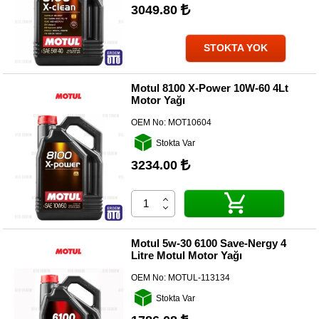
3049.80
Diğer
Markalar
STOKTA YOK
Motor
Yağları
Motul 8100 X-Power 10W-60 4Lt
Motor Yağı
Soket
Grubu
OEM No:
MOT10604
Stokta Var
3234.00
Motul 5w-30 6100 Save-Nergy 4
Litre Motul Motor Yağı
OEM No:
MOTUL-113134
Stokta Var