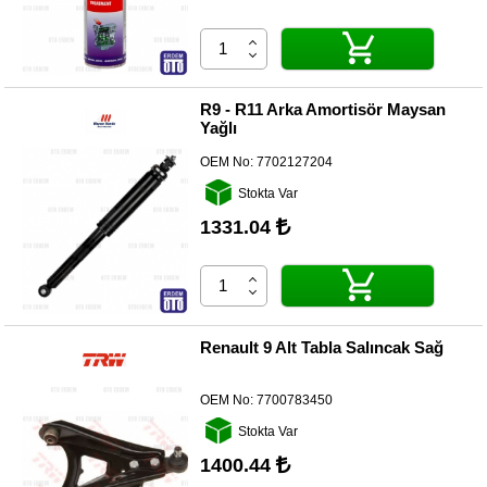
R9 - R11 Arka Amortisör Maysan
Yağlı
OEM No:
7702127204
Stokta Var
1331.04
Renault 9 Alt Tabla Salıncak Sağ
OEM No:
7700783450
Stokta Var
1400.44