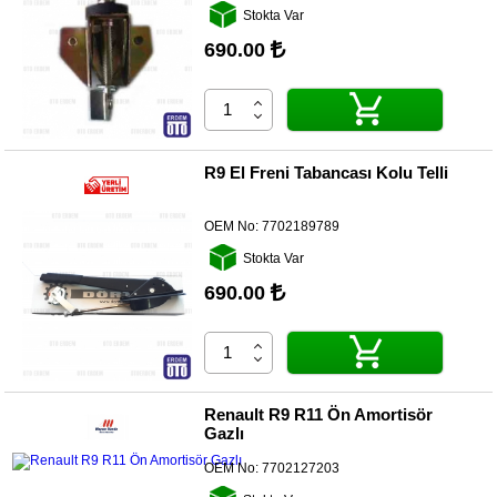
Kategoriler
Stokta Var
690.00
Renault
Yedek
Parça
Fiat
Yedek
R9 El Freni Tabancası Kolu Telli
Parça
TOFAŞ
OEM No:
7702189789
Yedek
Parça
Stokta Var
690.00
DACIA
Yedek
Parça
Alfa
Romeo
Renault R9 R11 Ön Amortisör
Yedek
Gazlı
Parça
OEM No:
7702127203
JEEP