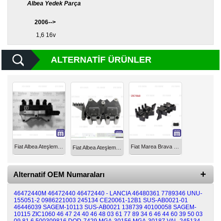
Albea Yedek Parça
Diğer
2006-->
Markalar
1,6 16v
Motor
Yağları
ALTERNATIF ÜRÜNLER
Soket
Grubu
Fiat Albea Ateşleme Bobini 1.6 16V Valeo 46472440
Fiat Marea Brava Bravo Palio Albea Ateşleme Bobini 1.6 16v 1995-2007
Fiat Albea Ateşleme Bobini 1.6 16v 46472440M
Alternatif OEM Numaraları
46472440M
46472440
46472440 - LANCIA
46480361
7789346
UNU-
155051-2
0986221003
245134
CE20061-12B1
SUS-AB0021-01
46446039
SAGEM-10113
SUS-AB0021
138739
40100058
SAGEM-
10115
ZIC1060
46 47 24 40
46 48 03 61
77 89 34 6
46 44 60 39
50 03