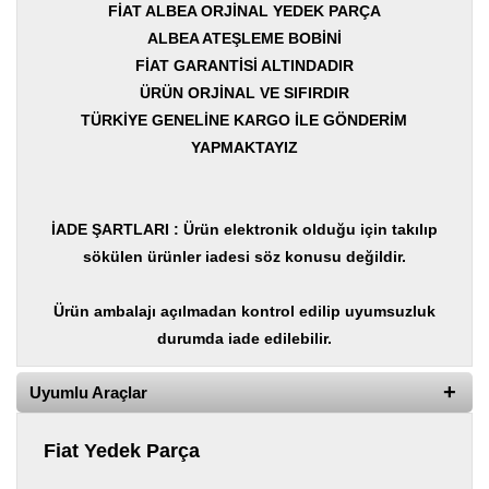
Yedek
FİAT ALBEA ORJİNAL YEDEK PARÇA
Parça
ALBEA ATEŞLEME BOBİNİ
FİAT GARANTİSİ ALTINDADIR
TOGG
Yedek
ÜRÜN ORJİNAL VE SIFIRDIR
Parça
TÜRKİYE GENELİNE KARGO İLE GÖNDERİM
YAPMAKTAYIZ
Oto
Yedek
Parça
İADE ŞARTLARI : Ürün elektronik olduğu için takılıp
Silecek
Standı
sökülen ürünler iadesi söz konusu değildir.
Ampül
Ürün ambalajı açılmadan kontrol edilip uyumsuzluk
Çeşitleri
durumda iade edilebilir.
Dacia
Yedekleri
Uyumlu Araçlar
Aksesuar
Fiat Yedek Parça
Sanroof
Parçaları