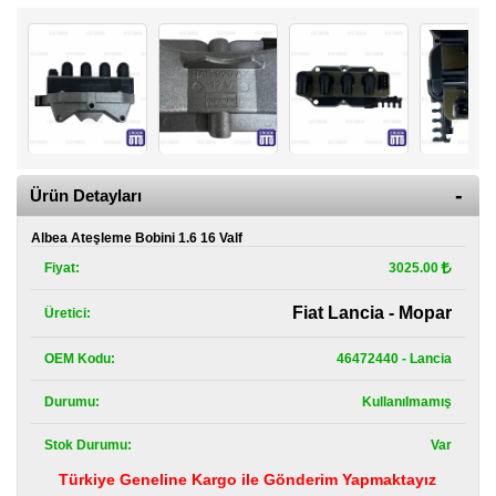
Kategoriler
Renault
Yedek
Parça
Fiat
Yedek
Parça
Ürün Detayları
TOFAŞ
Albea Ateşleme Bobini 1.6 16 Valf
Yedek
Parça
Fiyat:
3025.00
DACIA
Fiat Lancia - Mopar
Üretici:
Yedek
Parça
OEM Kodu:
46472440 - Lancia
Alfa
Durumu:
Kullanılmamış
Romeo
Yedek
Parça
Stok Durumu:
Var
Türkiye Geneline Kargo ile Gönderim Yapmaktayız
JEEP