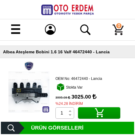
Merhaba!
Giriş
0
Kayıt
Albea Ateşleme Bobini 1.6 16 Valf 46472440 - Lancia
Ana
Sayfa
Kampanyalı
Ürünler
OEM No:
46472440 - Lancia
Stokta Var
Tüm
Ürünler
3025.00
3995.08
%24.28 İNDİRİM
Banka
Hesapları
İletişim
ÜRÜN GÖRSELLERI