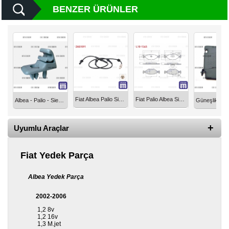
BENZER ÜRÜNLER
Diğer
Markalar
Motor
Yağları
Soket
Grubu
Fiat Albea Palio Siena Strada ABS Sensörü Arka Sol Sağ 1996-2013 ZAS1091
Fiat Palio Albea Siena Fren Balata Ön 1996-2005 L10-1345
Albea - Palio - Siena Güneşlik Kancası Gri 713812631
Uyumlu Araçlar
Fiat Yedek Parça
Albea Yedek Parça
2002-2006
1,2 8v
1,2 16v
1,3 M.jet