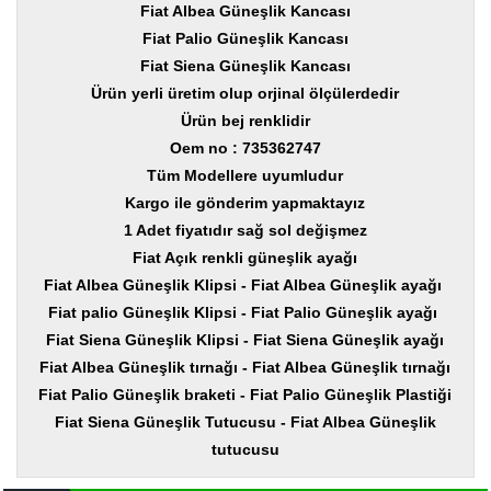
Yedek
Fiat Albea Güneşlik Kancası
Parça
Fiat Palio Güneşlik Kancası
Fiat Siena Güneşlik Kancası
TOGG
Yedek
Ürün yerli üretim olup orjinal ölçülerdedir
Parça
Ürün bej renklidir
Oem no : 735362747
Oto
Yedek
Tüm Modellere uyumludur
Parça
Kargo ile gönderim yapmaktayız
1 Adet fiyatıdır sağ sol değişmez
Silecek
Standı
Fiat Açık renkli güneşlik ayağı
Fiat Albea Güneşlik Klipsi - Fiat Albea Güneşlik ayağı
Ampül
Fiat palio Güneşlik Klipsi - Fiat Palio Güneşlik ayağı
Çeşitleri
Fiat Siena Güneşlik Klipsi - Fiat Siena Güneşlik ayağı
Dacia
Fiat Albea Güneşlik tırnağı - Fiat Albea Güneşlik tırnağı
Yedekleri
Fiat Palio Güneşlik braketi - Fiat Palio Güneşlik Plastiği
Fiat Siena Güneşlik Tutucusu - Fiat Albea Güneşlik
Aksesuar
tutucusu
Sanroof
Parçaları