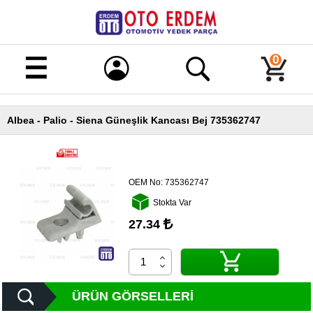
Merhaba!
Giriş
0
Kayıt
Albea - Palio - Siena Güneşlik Kancası Bej 735362747
Ana
Sayfa
Kampanyalı
Ürünler
OEM No:
735362747
Stokta Var
Tüm
Ürünler
27.34
Banka
Hesapları
İletişim
ÜRÜN GÖRSELLERI