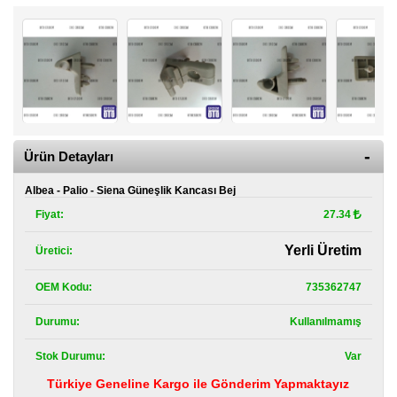
Kategoriler
Renault
Yedek
Parça
Fiat
Yedek
Parça
Ürün Detayları
TOFAŞ
Albea - Palio - Siena Güneşlik Kancası Bej
Yedek
Parça
Fiyat:
27.34
DACIA
Yerli Üretim
Üretici:
Yedek
Parça
OEM Kodu:
735362747
Alfa
Durumu:
Kullanılmamış
Romeo
Yedek
Parça
Stok Durumu:
Var
Türkiye Geneline Kargo ile Gönderim Yapmaktayız
JEEP