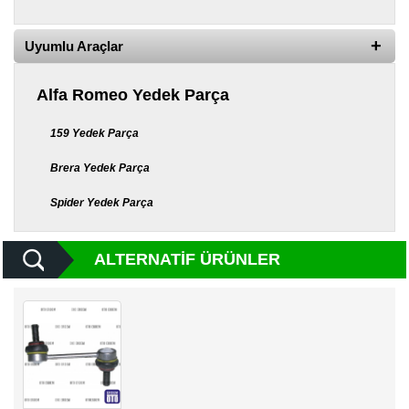
Yedek
Parça
Uyumlu Araçlar
TOGG
Yedek
Parça
Alfa Romeo Yedek Parça
Oto
159 Yedek Parça
Yedek
Parça
Brera Yedek Parça
Silecek
Spider Yedek Parça
Standı
Ampül
ALTERNATIF ÜRÜNLER
Çeşitleri
Dacia
Yedekleri
Aksesuar
Sanroof
Parçaları