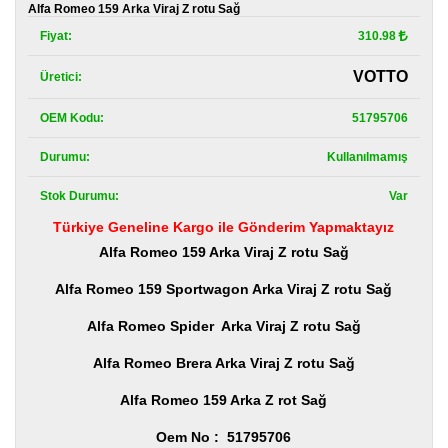
Kategoriler
Alfa Romeo 159 Arka Viraj Z rotu Sağ
Fiyat:
310.98
Renault
Yedek
VOTTO
Üretici:
Parça
OEM Kodu:
51795706
Fiat
Yedek
Parça
Durumu:
Kullanılmamış
Stok Durumu:
Var
TOFAŞ
Yedek
Türkiye Geneline Kargo ile Gönderim Yapmaktayız
Parça
Alfa Romeo 159 Arka Viraj Z rotu Sağ
DACIA
Alfa Romeo 159 Sportwagon Arka Viraj Z rotu Sağ
Yedek
Parça
Alfa Romeo Spider Arka Viraj Z rotu Sağ
Alfa
Alfa Romeo Brera Arka Viraj Z rotu Sağ
Romeo
Yedek
Parça
Alfa Romeo 159 Arka Z rot Sağ
Oem No : 51795706
JEEP