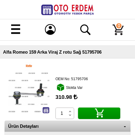
Merhaba!
Giriş
0
Kayıt
Alfa Romeo 159 Arka Viraj Z rotu Sağ 51795706
Ana
Sayfa
Kampanyalı
Ürünler
OEM No:
51795706
Stokta Var
Tüm
Ürünler
310.98
Banka
Hesapları
İletişim
Ürün Detayları