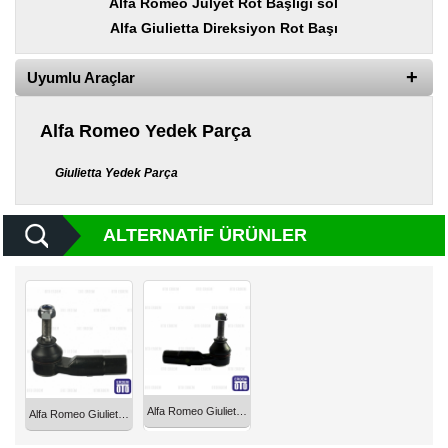
Alfa Romeo Julyet Rot Başlığı sol
Yedek
Parça
Alfa Giulietta Direksiyon Rot Başı
TOGG
Uyumlu Araçlar
Yedek
Parça
Alfa Romeo Yedek Parça
Oto
Yedek
Parça
Giulietta Yedek Parça
Silecek
Standı
ALTERNATIF ÜRÜNLER
Ampül
Çeşitleri
Dacia
Yedekleri
Aksesuar
Alfa Romeo Giulietta Rot Başı Sağ 2010
Alfa Romeo Giulietta Rot Başı Sağ 50520352
Sanroof
Parçaları