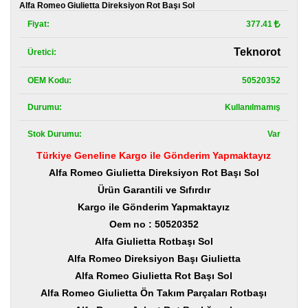
Kategoriler
Alfa Romeo Giulietta Direksiyon Rot Başı Sol
Fiyat:
377.41
Renault
Yedek
Teknorot
Üretici:
Parça
OEM Kodu:
50520352
Fiat
Yedek
Durumu:
Kullanılmamış
Parça
Stok Durumu:
Var
TOFAŞ
Yedek
Türkiye Geneline Kargo ile Gönderim Yapmaktayız
Parça
Alfa Romeo Giulietta Direksiyon Rot Başı Sol
DACIA
Ürün Garantili ve Sıfırdır
Yedek
Kargo ile Gönderim Yapmaktayız
Parça
Oem no : 50520352
Alfa
Alfa Giulietta Rotbaşı Sol
Romeo
Alfa Romeo Direksiyon Başı Giulietta
Yedek
Parça
Alfa Romeo Giulietta Rot Başı Sol
Alfa Romeo Giulietta Ön Takım Parçaları Rotbaşı
JEEP