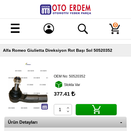
Merhaba!
Giriş
0
Kayıt
Alfa Romeo Giulietta Direksiyon Rot Başı Sol 50520352
Ana
Sayfa
Kampanyalı
Ürünler
OEM No:
50520352
Stokta Var
Tüm
Ürünler
377.41
Banka
Hesapları
İletişim
Ürün Detayları