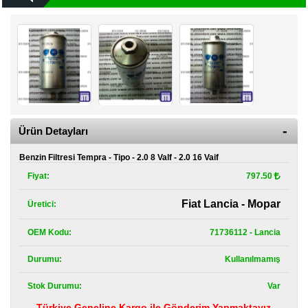
Kategoriler
Renault
Yedek
Parça
Fiat
Yedek
Parça
Ürün Detayları
TOFAŞ
Yedek
Benzin Filtresi Tempra - Tipo - 2.0 8 Valf - 2.0 16 Vaif
Parça
Fiyat:
797.50
DACIA
Yedek
Fiat Lancia - Mopar
Üretici:
Parça
OEM Kodu:
71736112 - Lancia
Alfa
Romeo
Durumu:
Kullanılmamış
Yedek
Parça
Stok Durumu:
Var
JEEP
Türkiye Geneline Kargo ile Gönderim Yapmaktayız