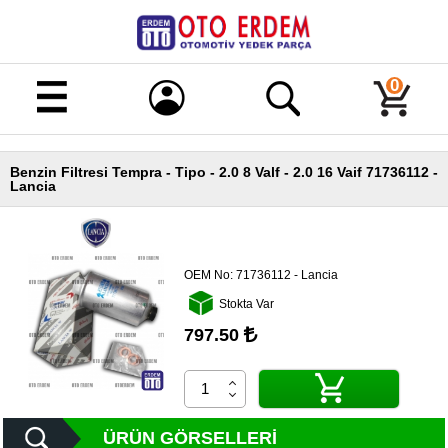
Merhaba!
Giriş
0
Kayıt
Benzin Filtresi Tempra - Tipo - 2.0 8 Valf - 2.0 16 Vaif 71736112 -
Ana
Lancia
Sayfa
Kampanyalı
Ürünler
OEM No:
71736112 - Lancia
Tüm
Stokta Var
Ürünler
797.50
Banka
Hesapları
İletişim
ÜRÜN GÖRSELLERI