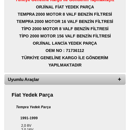
Yedek
Parça
ORJİNAL FİAT YEDEK PARÇA
TEMPRA 2000 MOTOR 8 VALF BENZİN FİLTRESİ
TOGG
TEMPRA 2000 MOTOR 16 VALF BENZİN FİLTRESİ
Yedek
Parça
TİPO 2000 MOTOR 8 VALF BENZİN FİLTRESİ
TİPO 2000 MOTOR 156 VALF BENZİN FİLTRESİ
Oto
ORJİNAL LANCİA YEDEK PARÇA
Yedek
Parça
OEM NO : 71736112
TÜRKİYE GENELİNE KARGO İLE GÖNDERİM
Silecek
YAPILMAKTADIR
Standı
Ampül
Uyumlu Araçlar
Çeşitleri
Fiat Yedek Parça
Dacia
Yedekleri
Tempra Yedek Parça
Aksesuar
1991-1999
Sanroof
2,0 8V
Parçaları
2,0 16V