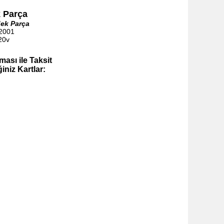
k Parça
ek Parça
 2001
0v
ası ile Taksit
iniz Kartlar: