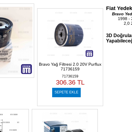
Fiat Yede
Bravo Yed
1998 -
2,0 2
3D Doğrulam
Yapabileceğ
Bravo Yağ Filtresi 2.0 20V Purflux
71736159
71736159
306.36
TL
SEPETE EKLE