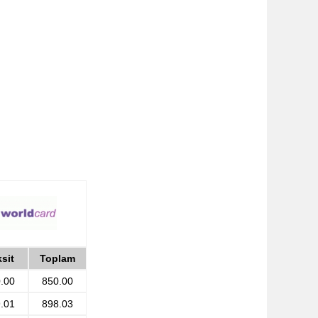
sit
Toplam
.00
850.00
.01
898.03