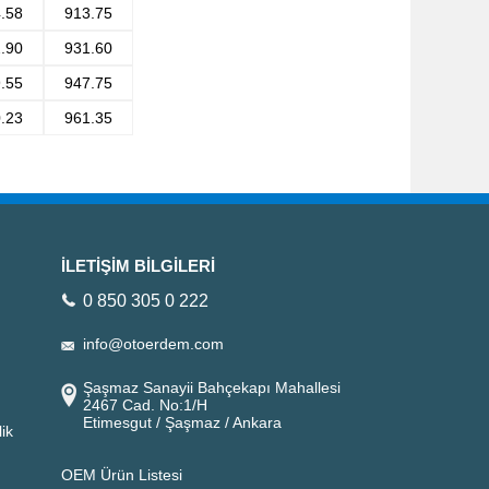
.58
913.75
.90
931.60
.55
947.75
.23
961.35
İLETİŞİM BİLGİLERİ
0 850 305 0 222
info@otoerdem.com
Şaşmaz Sanayii Bahçekapı Mahallesi
2467 Cad. No:1/H
Etimesgut / Şaşmaz / Ankara
ik
OEM Ürün Listesi