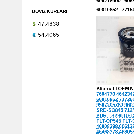
606218900 - 606
60810852 - 7715
DÖVIZ KURLARI
47.4838
54.4065
Alternatif OEM N
7604770
464234
60810852
71736
9567205780
960
SRD-SO845
712
PUR-LS296
UFI-
FLT-OP545
FLT-
46808398,60612
46468378,46805