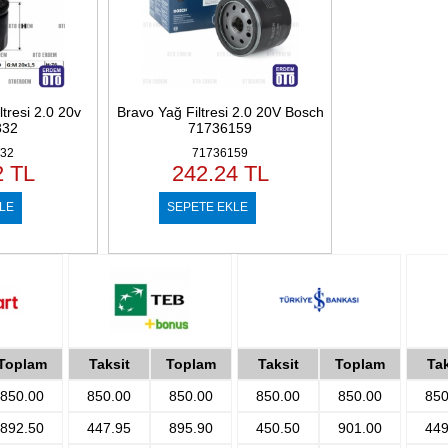
ltresi 2.0 20v
Bravo Yağ Filtresi 2.0 20V Bosch
832
71736159
32
71736159
2
TL
242.24
TL
LE
SEPETE EKLE
Toplam
Taksit
Toplam
Taksit
Toplam
Tak
850.00
850.00
850.00
850.00
850.00
850
892.50
447.95
895.90
450.50
901.00
449