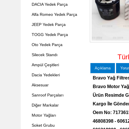
DACIA Yedek Parça
Alfa Romeo Yedek Parça
JEEP Yedek Parça
TOGG Yedek Parça
Oto Yedek Parça
Silecek Standı
Tür
Ampül Çeşitleri
Açıklama
Yoru
Dacia Yedekleri
Bravo Yağ Filtre
Aksesuar
Bravo Motor Yağ 
Sanroof Parçaları
Ürün Resimde Gö
Kargo İle Gönde
Diğer Markalar
Oem No: 7173615
Motor Yağları
46808398 - 6061
Soket Grubu