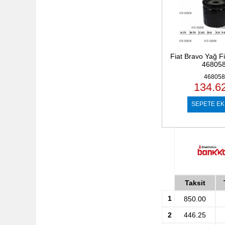
Fiat Bravo Yağ Fi
46805
468058
134.6
SEPETE EK
Taksit
1
850.00
2
446.25