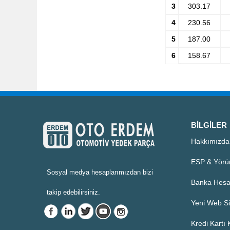
3
303.17
230.56
4
187.00
5
158.67
6
BILGILER
Hakkımızda
ESP & Yörü
Sosyal medya hesaplarımızdan bizi
Banka Hesa
takip edebilirsiniz.
Yeni Web Si
Kredi Kartı