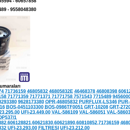
55594 - 60657858
489 - 9558048380
umaraları
74
71736159
46805832
46805832E
46468378
46808398
6061
158
71771359
71771371
71771758
7571543
7715489
945600
0293380
9628173380
OPR-46805832
PURFLUX-LS346
PUR-
/16
BOS-0451103300
BOS-0986TF0051
GRT-10208
GRT-272
23.295.00
UFI-23.449.00
VAL-586109
VAL-586051
VAL-5860
OP537/1
882,606128821,60621830,60621890,60810852,71736159
468
832
UFI-23.293.00
FILTRESI
UFI-23.212.00