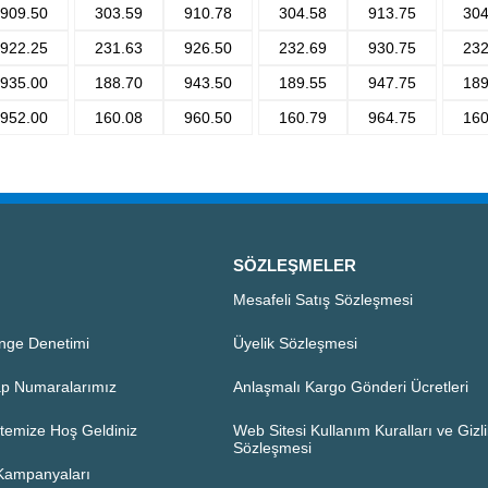
909.50
303.59
910.78
304.58
913.75
304
922.25
231.63
926.50
232.69
930.75
232
935.00
188.70
943.50
189.55
947.75
189
952.00
160.08
960.50
160.79
964.75
160
SÖZLEŞMELER
Mesafeli Satış Sözleşmesi
nge Denetimi
Üyelik Sözleşmesi
p Numaralarımız
Anlaşmalı Kargo Gönderi Ücretleri
temize Hoş Geldiniz
Web Sitesi Kullanım Kuralları ve Gizlil
Sözleşmesi
 Kampanyaları