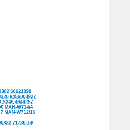
2882
60621890
0220
9456000927
LS346
4640257
00
MAN-W714/4
37
MAN-W712/16
05832,71736158