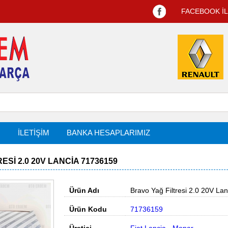
FACEBOOK İ
R
İLETİŞİM
BANKA HESAPLARIMIZ
ESI 2.0 20V LANCIA 71736159
Ürün Adı
Bravo Yağ Filtresi 2.0 20V Lan
Ürün Kodu
71736159