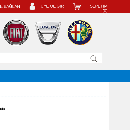
ÜYE OL/GİR
SEPETİM
LE BAĞLAN
(
0
)
cia