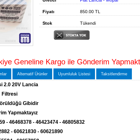
Üretici
Fiat Lancia - Mopar
Fiyatı
850.00
TL
Stok
Tükendi
kiye Geneline Kargo ile Gönderim Yapmakt
mlar
Alternatif Ürünler
Uyumluluk Listesi
Taksitlendirme
si 2.0 20V Lancia
Filtresi
rüldüğü Gibidir
rim Yapmaktayız
9 - 46468378 - 46423474 - 46805832
2882 - 60621830 - 60621890