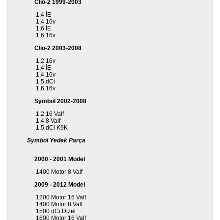
Clio-2 1999-2003
1,4 İE
Diğer
1,4 16v
Markalar
1,6 İE
1,6 16v
Motor
Clio-2 2003-2008
Yağları
1,2 16v
1,4 İE
1,4 16v
Soket
1.5 dCi
Grubu
1,6 16v
Symbol 2002-2008
1.2 16 Valf
1.4 8 Valf
1.5 dCi K9K
Symbol Yedek Parça
2000 - 2001 Model
1400 Motor 8 Valf
2009 - 2012 Model
1200 Motor 16 Valf
1400 Motor 8 Valf
1500 dCi Dizel
1600 Motor 16 Valf