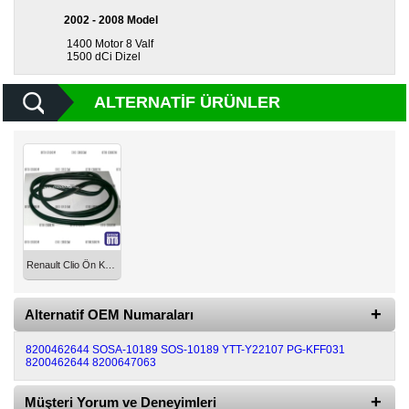
2002 - 2008 Model
1400 Motor 8 Valf
1500 dCi Dizel
ALTERNATIF ÜRÜNLER
Renault Clio Ön Kapı Fitili 8200462644
Alternatif OEM Numaraları
8200462644
SOSA-10189
SOS-10189
YTT-Y22107
PG-KFF031
8200462644 8200647063
Müşteri Yorum ve Deneyimleri