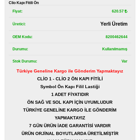
Kategoriler
Clio Kapı Fitili Ön
Fiyat:
620.57
Renault
Yedek
Yerli Üretim
Üretici:
Parça
OEM Kodu:
8200462644
Fiat
Yedek
Parça
Durumu:
Kullanılmamış
Stok Durumu:
Var
TOFAŞ
Yedek
Türkiye Geneline Kargo ile Gönderim Yapmaktayız
Parça
CLİO 1 - CLİO 2 ÖN KAPI FİTİLİ
DACIA
Symbol Ön Kapı Filil Lastiği
Yedek
1 ADET FİYATIDIR
Parça
ÖN SAĞ VE SOL KAPI İÇİN UYUMLUDUR
Alfa
TÜRKİYE GENELİNE KARGO İLE GÖNDERİM
Romeo
YAPMAKTAYIZ
Yedek
Parça
7 GÜN ÜRÜN İADE GARANTİSİ VARDIR
ÜRÜN ORJİNAL BOYUTLARDA ÜRETİLMİŞTİR
JEEP