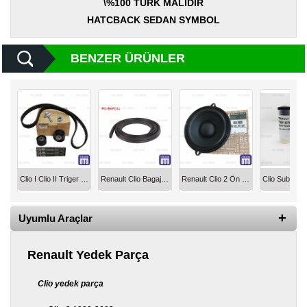
\%100 TÜRK MALIDIR
Yedek
Parça
HATCBACK SEDAN SYMBOL
TOGG
Yedek
BENZER ÜRÜNLER
Parça
Oto
Yedek
Parça
Silecek
Standı
Clio I Clio II Triger Seti 16 16 valf - 14 16 valf - K4M - K4J 130C17529R
Renault Clio Bagaj Fitili PG-BKF014
Renault Clio 2 Ön Kapı Hoparlörü 8200193687
Ampül
Çeşitleri
Uyumlu Araçlar
Dacia
Yedekleri
Renault Yedek Parça
Aksesuar
Clio yedek parça
Sanroof
Parçaları