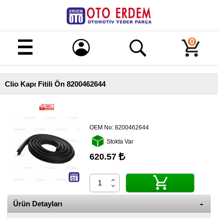
Merhaba!
Giriş
0
Kayıt
Clio Kapı Fitili Ön 8200462644
Ana
Sayfa
Kampanyalı
Ürünler
OEM No:
8200462644
Stokta Var
Tüm
Ürünler
620.57
Banka
Hesapları
İletişim
Ürün Detayları