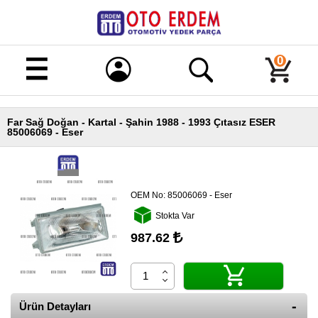
Merhaba!
Giriş
0
Kayıt
Far Sağ Doğan - Kartal - Şahin 1988 - 1993 Çıtasız ESER
Ana
85006069 - Eser
Sayfa
Kampanyalı
Ürünler
OEM No:
85006069 - Eser
Tüm
Stokta Var
Ürünler
987.62
Banka
Hesapları
İletişim
Ürün Detayları