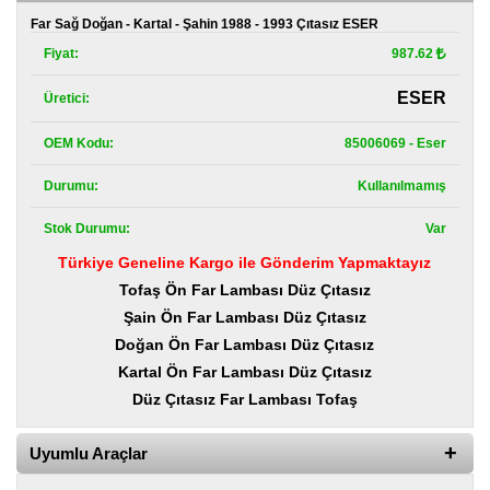
Kategoriler
Far Sağ Doğan - Kartal - Şahin 1988 - 1993 Çıtasız ESER
Fiyat:
987.62
Renault
Yedek
Parça
ESER
Üretici:
Fiat
OEM Kodu:
85006069 - Eser
Yedek
Parça
Durumu:
Kullanılmamış
TOFAŞ
Stok Durumu:
Var
Yedek
Parça
Türkiye Geneline Kargo ile Gönderim Yapmaktayız
Tofaş Ön Far Lambası Düz Çıtasız
DACIA
Yedek
Şain Ön Far Lambası Düz Çıtasız
Parça
Doğan Ön Far Lambası Düz Çıtasız
Kartal Ön Far Lambası Düz Çıtasız
Alfa
Romeo
Düz Çıtasız Far Lambası Tofaş
Yedek
Parça
Uyumlu Araçlar
JEEP