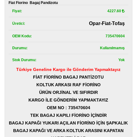
Kategoriler
Fiat Fiorino  Bagaj Pandizotu
Fiyat:
4227.60
Renault
Yedek
Opar-Fiat-Tofaş
Üretici:
Parça
OEM Kodu:
735470604
Fiat
Yedek
Parça
Durumu:
Kullanılmamış
Stok Durumu:
Yok
TOFAŞ
Yedek
Türkiye Geneline Kargo ile Gönderim Yapmaktayız
Parça
FİAT FİORİNO BAGAJ PANTİZOTU
DACIA
KOLTUK ARKASI RAF FİORİNO
Yedek
ÜRÜN ORJİNAL VE SIFIRDIR
Parça
KARGO İLE GÖNDERİM YAPMAKTAYIZ
Alfa
OEM NO : 735470604
Romeo
TEK BAGAJ KAPILI FİORİNO İÇİNDİR
Yedek
Parça
BAGAJ KAPAĞI YUKARI AÇILAN FİORİNO İÇİN ŞAPKALIK
BAGAJ KAPAĞI VE ARKA KOLTUK ARASINI KAPATAN
JEEP