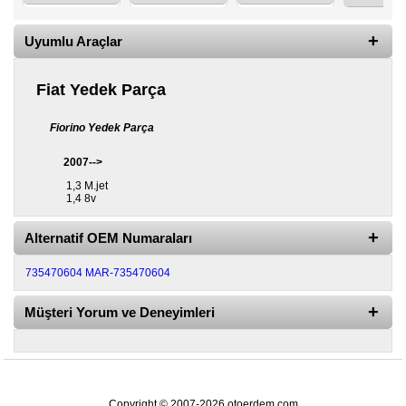
Diğer
Uyumlu Araçlar
Markalar
Motor
Fiat Yedek Parça
Yağları
Fiorino Yedek Parça
Soket
Grubu
2007-->
1,3 M.jet
1,4 8v
Alternatif OEM Numaraları
735470604
MAR-735470604
Müşteri Yorum ve Deneyimleri
Copyright © 2007-2026 otoerdem.com