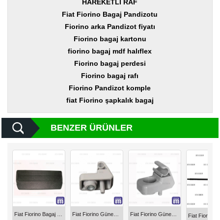
HAREKETLİ RAF
Yedek
Parça
Fiat Fiorino Bagaj Pandizotu
Fiorino arka Pandizot fiyatı
TOGG
Fiorino bagaj kartonu
Yedek
Parça
fiorino bagaj mdf halıflex
Fiorino bagaj perdesi
Oto
Yedek
Fiorino bagaj rafı
Parça
Fiorino Pandizot komple
fiat Fiorino şapkalık bagaj
Silecek
Standı
BENZER ÜRÜNLER
Ampül
Çeşitleri
Dacia
Yedekleri
Aksesuar
Sanroof
Fiat Fiorino Bagaj Pandizotu Çift Kapı 735471430
Fiat Fiorino Güneşlik Kancası Tutucusu Gri 735508929
Fiat Fiorino Güneşlik Kancası Tutucusu Bej 735539312
Parçaları