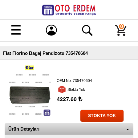
Merhaba!
Giriş
0
Kayıt
Fiat Fiorino Bagaj Pandizotu 735470604
Ana
Sayfa
Kampanyalı
Ürünler
OEM No:
735470604
Stokta Yok
Tüm
Ürünler
4227.60
Banka
Hesapları
STOKTA YOK
İletişim
Ürün Detayları