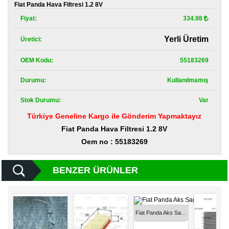
Kategoriler
Fiat Panda Hava Filtresi 1.2 8V
Fiyat:
334.98
Renault
Yedek
Yerli Üretim
Üretici:
Parça
OEM Kodu:
55183269
Fiat
Yedek
Parça
Durumu:
Kullanılmamış
Stok Durumu:
Var
TOFAŞ
Yedek
Türkiye Geneline Kargo ile Gönderim Yapmaktayız
Parça
Fiat Panda Hava Filtresi 1.2 8V
DACIA
Oem no : 55183269
Yedek
Parça
BENZER ÜRÜNLER
Alfa
Romeo
Yedek
Parça
Fiat Panda Aks Sağ Ön Komple 1.2 2003-2012 46308259
JEEP