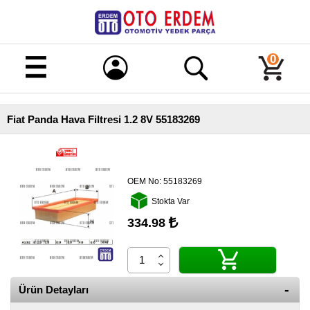
Merhaba!
Giriş
0
Kayıt
Fiat Panda Hava Filtresi 1.2 8V 55183269
Ana
Sayfa
Kampanyalı
Ürünler
OEM No:
55183269
Stokta Var
Tüm
Ürünler
334.98
Banka
Hesapları
İletişim
Ürün Detayları