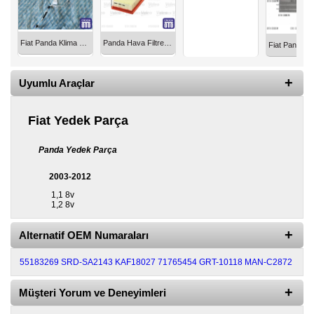
Yedek
Parça
Fiat Panda Klima Hortumu 51807224
Panda Hava Filtresi 1.2 Valeo 51775324
TOGG
Yedek
Parça
Uyumlu Araçlar
Oto
Yedek
Fiat Yedek Parça
Parça
Silecek
Panda Yedek Parça
Standı
2003-2012
Ampül
1,1 8v
Çeşitleri
1,2 8v
Dacia
Alternatif OEM Numaraları
Yedekleri
55183269
SRD-SA2143
KAF18027
71765454
GRT-10118
MAN-C2872
Aksesuar
Müşteri Yorum ve Deneyimleri
Sanroof
Parçaları