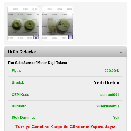
Kategoriler
Renault
Yedek
Parça
Fiat
Yedek
Parça
Ürün Detayları
TOFAŞ
Fiat Stilo Sunroof Motor Dişli Takımı
Yedek
Parça
Fiyat:
220.00
DACIA
Yerli Üretim
Üretici:
Yedek
Parça
OEM Kodu:
sunroof001
Alfa
Durumu:
Kullanılmamış
Romeo
Yedek
Parça
Stok Durumu:
Yok
Türkiye Geneline Kargo ile Gönderim Yapmaktayız
JEEP