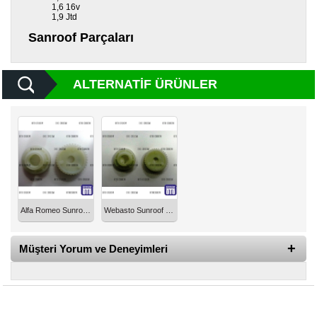
1,6 16v
1,9 Jtd
Diğer
Sanroof Parçaları
Markalar
Motor
Yağları
ALTERNATIF ÜRÜNLER
Soket
Grubu
Alfa Romeo Sunroof Motor Dişli Takımı
Webasto Sunroof Motor Dişli Takımı
Müşteri Yorum ve Deneyimleri