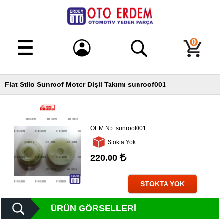
Merhaba!
Giriş
0
Kayıt
Fiat Stilo Sunroof Motor Dişli Takımı sunroof001
Ana
Sayfa
Kampanyalı
Ürünler
OEM No:
sunroof001
Stokta Yok
Tüm
Ürünler
220.00
Banka
Hesapları
STOKTA YOK
İletişim
ÜRÜN GÖRSELLERI