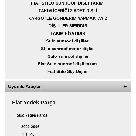
Yedek
FİAT STİLO SUNROOF DİŞLİ TAKIMI
Parça
TAKIM İÇERİĞİ 2 ADET DİŞLİ
KARGO İLE GÖNDERİM YAPMAKTAYIZ
TOGG
Yedek
DİŞLİLER SIFIRDIR
Parça
TAKIM FİYATIDIR
Stilo
sunroof dişlileri
Oto
Yedek
Stilo
sanroof motor dişlisi
Parça
Stilo
sunroof dişlisi
Fiat Stilo
sunroof dişli takımı
Silecek
Standı
Fiat Stilo Sky Dişlisi
Ampül
Uyumlu Araçlar
Çeşitleri
Dacia
Fiat Yedek Parça
Yedekleri
Stilo Yedek Parça
Aksesuar
2003-2006
Sanroof
Parçaları
1,4 16v