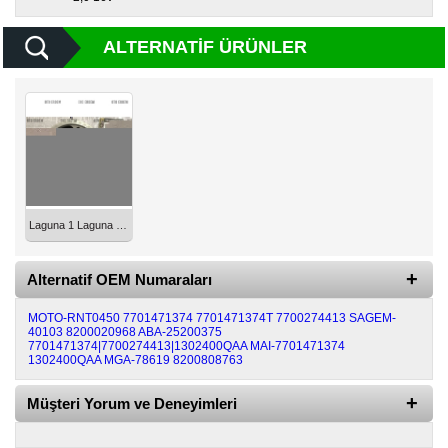
ALTERNATIF ÜRÜNLER
Laguna 1 Laguna 2 Eksantrik Dişlisi K4M K4J F4P Orjinal 7701471374
Alternatif OEM Numaraları
MOTO-RNT0450
7701471374
7701471374T
7700274413
SAGEM-
40103
8200020968
ABA-25200375
7701471374|7700274413|1302400QAA
MAI-7701471374
1302400QAA
MGA-78619
8200808763
Müşteri Yorum ve Deneyimleri