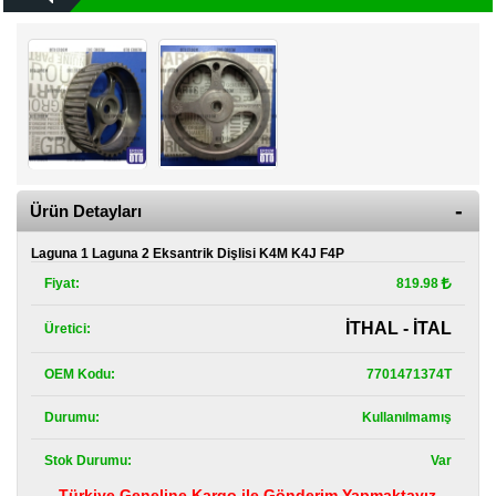
Kategoriler
Renault
Yedek
Parça
Fiat
Yedek
Parça
Ürün Detayları
TOFAŞ
Yedek
Laguna 1 Laguna 2 Eksantrik Dişlisi K4M K4J F4P
Parça
Fiyat:
819.98
DACIA
Yedek
İTHAL - İTAL
Üretici:
Parça
OEM Kodu:
7701471374T
Alfa
Romeo
Durumu:
Kullanılmamış
Yedek
Parça
Stok Durumu:
Var
JEEP
Türkiye Geneline Kargo ile Gönderim Yapmaktayız