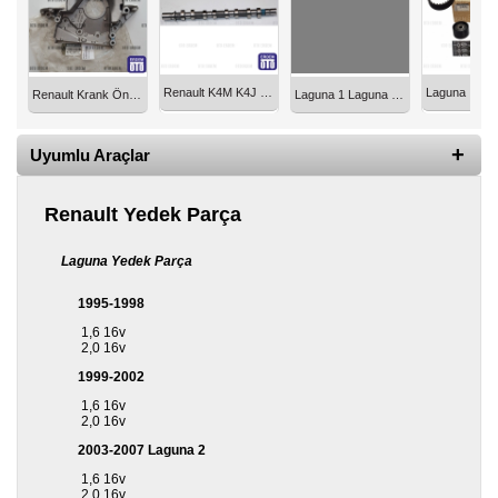
Diğer
Markalar
Renault K4M K4J Motor Eksantrik Mili Emme Estaş 130205358R
Renault Krank Ön Keçe Kapağı K4M Benzinli 8200391938
Laguna 1 Laguna 2 Eksantrik Dişlisi K4M K4J F4P Orjinal 7701471374
Motor
Yağları
Uyumlu Araçlar
Soket
Grubu
Renault Yedek Parça
Laguna Yedek Parça
1995-1998
1,6 16v
2,0 16v
1999-2002
1,6 16v
2,0 16v
2003-2007 Laguna 2
1,6 16v
2,0 16v