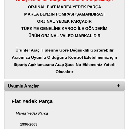
Yedek
Parça
ORJİNAL FİAT MAREA YEDEK PARÇA
MAREA BENZİN POMPASI+ŞAMANDIRASI
TOGG
ORJİNAL YEDEK PARÇADIR
Yedek
Parça
TÜRKİYE GENELİNE KARGO İLE GÖNDERİM
ÜRÜN ORJİNAL VALEO MARKALIDIR
Oto
Yedek
Parça
Ürünler Araç Tiplerine Göre Değişiklik Gösterebilir
Aracınıza Uyumlu Olduğunu Kontrol Edebilmemiz için
Silecek
Sipariş Açıklamasına Araç Şase No Eklemeniz Yeterli
Standı
Olacaktır
Ampül
Çeşitleri
Uyumlu Araçlar
Dacia
Yedekleri
Fiat Yedek Parça
Aksesuar
Marea Yedek Parça
Sanroof
1996-2003
Parçaları