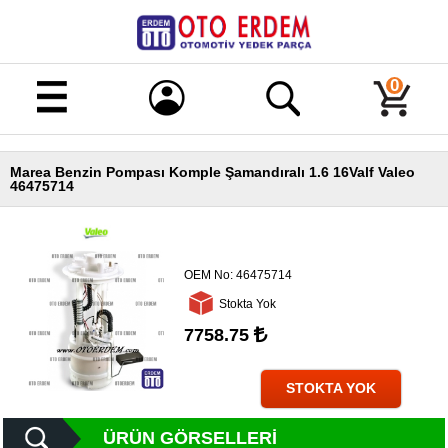
Merhaba!
Giriş
0
Kayıt
Marea Benzin Pompası Komple Şamandıralı 1.6 16Valf Valeo
Ana
46475714
Sayfa
Kampanyalı
Ürünler
OEM No:
46475714
Tüm
Stokta Yok
Ürünler
7758.75
Banka
Hesapları
STOKTA YOK
İletişim
ÜRÜN GÖRSELLERI