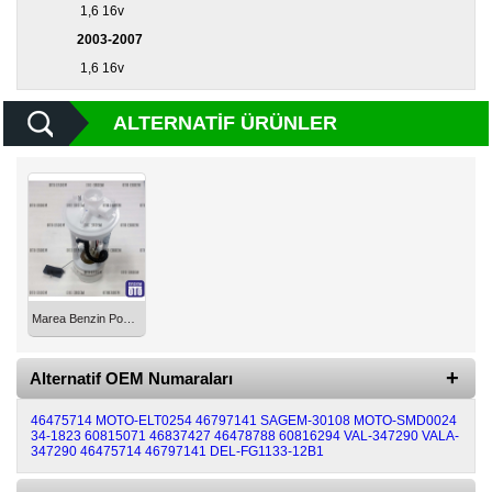
1,6 16v
2003-2007
Diğer
Markalar
1,6 16v
Motor
ALTERNATIF ÜRÜNLER
Yağları
Soket
Grubu
Marea Benzin Pompası Komple Şamandıralı 1.6 16Valf 46475714
Alternatif OEM Numaraları
46475714
MOTO-ELT0254
46797141
SAGEM-30108
MOTO-SMD0024
34-1823
60815071
46837427
46478788
60816294
VAL-347290
VALA-
347290
46475714 46797141
DEL-FG1133-12B1