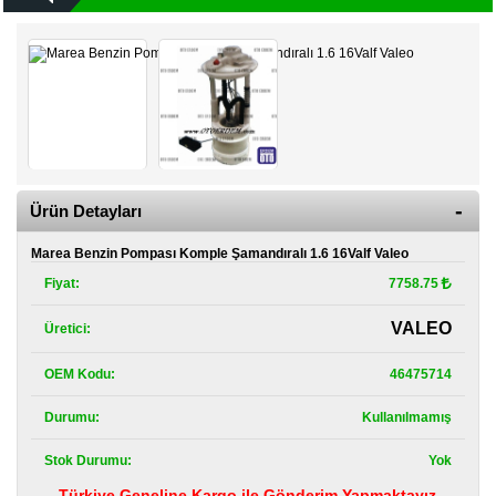
Kategoriler
Renault
Yedek
Parça
Fiat
Yedek
Parça
Ürün Detayları
TOFAŞ
Yedek
Marea Benzin Pompası Komple Şamandıralı 1.6 16Valf Valeo
Parça
Fiyat:
7758.75
DACIA
Yedek
VALEO
Üretici:
Parça
OEM Kodu:
46475714
Alfa
Romeo
Durumu:
Kullanılmamış
Yedek
Parça
Stok Durumu:
Yok
JEEP
Türkiye Geneline Kargo ile Gönderim Yapmaktayız