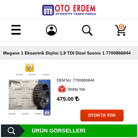
Merhaba!
Giriş
0
Kayıt
Megane 1 Eksantrik Dişlisi 1,9 TDI Dizel Scenic 1 7700866844
Ana
Sayfa
Kampanyalı
Ürünler
OEM No:
7700866844
Stokta Yok
Tüm
Ürünler
475.00
Banka
Hesapları
STOKTA YOK
İletişim
ÜRÜN GÖRSELLERI