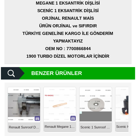
Yedek
MEGANE 1 EKSANTRİK DİŞLİSİ
Parça
SCENİC 1 EKSANTRİK DİŞLİSİ
ORJİNAL RENAULT MAİS
TOGG
Yedek
ÜRÜN ORJİNAL ve SIFIRDIR
Parça
TÜRKİYE GENELİNE KARGO İLE GÖNDERİM
YAPMAKTAYIZ
Oto
Yedek
OEM NO : 7700866844
Parça
1900 TURBO DİZEL MOTORLAR İÇİNDİR
Silecek
Standı
BENZER ÜRÜNLER
Ampül
Çeşitleri
Dacia
Yedekleri
Aksesuar
Renault Megane 1 Kilometre Dişlisi Mili PG-KMD002
Renault Sunroof Dişlisi Küçük Metal Sunroof010
Scenic 1 Sunroof Motor Dişlisi Plastik Sunroof005
Sanroof
Parçaları