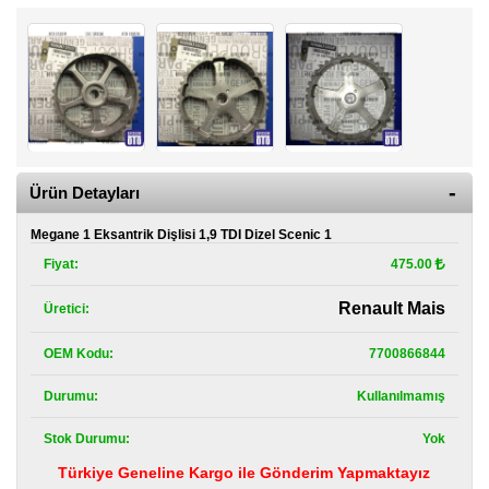
Kategoriler
Renault
Yedek
Parça
Fiat
Yedek
Parça
Ürün Detayları
TOFAŞ
Megane 1 Eksantrik Dişlisi 1,9 TDI Dizel Scenic 1
Yedek
Parça
Fiyat:
475.00
DACIA
Renault Mais
Üretici:
Yedek
Parça
OEM Kodu:
7700866844
Alfa
Durumu:
Kullanılmamış
Romeo
Yedek
Parça
Stok Durumu:
Yok
Türkiye Geneline Kargo ile Gönderim Yapmaktayız
JEEP