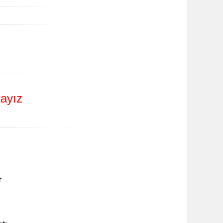
ayız
r