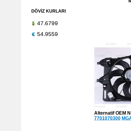
M
DÖVIZ KURLARI
47.6799
54.9559
Alternatif OEM N
7701070300
MGA