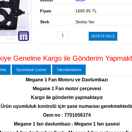
Üretici
MGA
Fiyatı
1665.85
TL
Stok
Stokta Var
SEPETE EKLE
kiye Geneline Kargo ile Gönderim Yapmakt
mlar
Uyumluluk Listesi
Taksitlendirme
Megane 1 Fan Motoru ve Davlumbazı
Megane 1 Fan motor çerçevesi
Kargo ile gönderim yapmaktayız
Ürün uyumluluk kontrolü için şase numarası gerekmektedi
Oem no : 7701056374
Megane 1 fan davlumbazı - Megane 1 fan şasesi