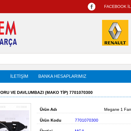
FACEBOOK İ
R
İLETİŞİM
BANKA HESAPLARIMIZ
ORU VE DAVLUMBAZI (MAKO TIP) 7701070300
Ürün Adı
Megane 1 Fan Mo
Ürün Kodu
7701070300