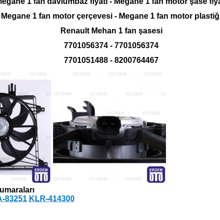
egane 1 fan davlumbaz fiyatı - Megane 1 fan motor şase fiya
Megane 1 fan motor çerçevesi - Megane 1 fan motor plastiğ
Renault Mehan 1 fan şasesi
7701056374 - 7701056374
7701051488 - 8200764467
umaraları
-83251
KLR-414300