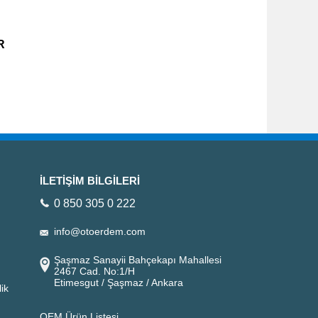
R
İLETİŞİM BİLGİLERİ
0 850 305 0 222
info@otoerdem.com
Şaşmaz Sanayii Bahçekapı Mahallesi
2467 Cad. No:1/H
Etimesgut / Şaşmaz / Ankara
ik
OEM Ürün Listesi