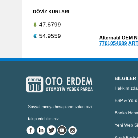
DÖVIZ KURLARI
47.6799
54.9559
Alternatif OEM N
7701054689
ART
BILGILER
Hakkımızda
ESP & Yörü
Sosyal medya hesaplarımızdan bizi
Banka Hesa
takip edebilirsiniz.
Yeni Web Si
Kredi Kartı