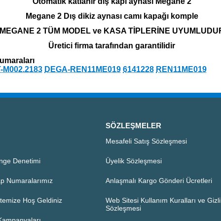
Otomatik katlanır dış kapı aynası Megane 2
Megane 2 Dış dikiz aynası camı kapağı komple
MEGANE 2 TÜM MODEL ve KASA TİPLERİNE UYUMLUDU
Üretici firma tarafından garantilidir
umaraları
-M002.2183
DEGA-REN11ME019
6141228
REN11ME019
SÖZLEŞMELER
Mesafeli Satış Sözleşmesi
nge Denetimi
Üyelik Sözleşmesi
p Numaralarımız
Anlaşmalı Kargo Gönderi Ücretleri
temize Hoş Geldiniz
Web Sitesi Kullanım Kuralları ve Gizlil
Sözleşmesi
 Kampanyaları