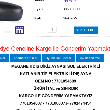
Üretici
Spj Ayna
Fiyatı
3850.00
TL
Stok
Stokta Var
SEPETE EKLE
kiye Geneline Kargo ile Gönderim Yapmakt
mlar
Alternatif Ürünler
Uyumluluk Listesi
Taksitlendirme
MEGANE II DIŞ DİKİZ AYNASI SOL ELEKTRİKLİ
KATLANIR TİP ELEKTRİKLİ DIŞ AYNA
OEM NO : 7701054689
ÜRÜN İTAL ve SIFIRDIR
KARGO İLE GÖNDERİM YAPMAKTAYIZ
7701054687 - 7701068373- 7701474454