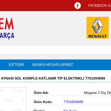
FACEBOOK İ
R
İLETİŞİM
BANKA HESAPLARIMIZ
Z AYNASI SOL KOMPLE KATLANIR TIP ELEKTRIKLI 7701054689
Ürün Adı
Megane 2 Dış Dikiz 
Ürün Kodu
7701054689